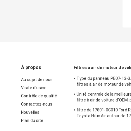
À propos
Filtres à air de moteur de vé
Type du panneau PE07-13-3
Au sujet de nous
filtres à air de moteur de vé
Visite d'usine
Mazda
Unité centrale de la meilleur
Contrôle de qualité
filtre à air de voiture d'OEM, 
Contactez-nous
tissu pour le modèle de voitu
filtre de 17801-0C010 Ford 
Nouvelles
Toyota Hilux Air autour de 
Plan du site