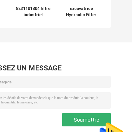
8231101804 filtre
excavatrice
industriel
Hydraulic Filter
HF35252 P175120
de fibre de verre
re
de retour d'huile
du filtre à air
le
hydraulique des
aspiré de l'huile
filtres
2474Y-9029 EF-
hydrauliques
076E-100
P175120
SSEZ UN MESSAGE