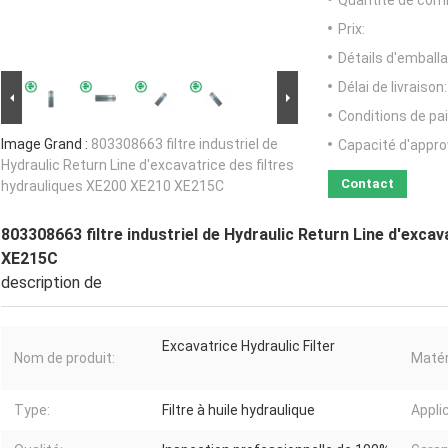
Quantité de com
Prix:
Détails d'emballa
Délai de livraison:
Conditions de pa
Image Grand :
803308663 filtre industriel de
Capacité d'appr
Hydraulic Return Line d'excavatrice des filtres
Contact
hydrauliques XE200 XE210 XE215C
803308663 filtre industriel de Hydraulic Return Line d'exca
XE215C
description de
Excavatrice Hydraulic Filter
Nom de produit:
Matér
Type:
Filtre à huile hydraulique
Appli