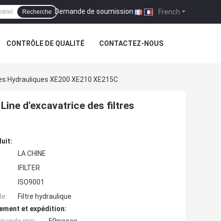
Demande de soumission
|
French
Recherche
CONTRÔLE DE QUALITÉ
CONTACTEZ-NOUS
ltres Hydrauliques XE200 XE210 XE215C
Line d'excavatrice des filtres
uit:
LA CHINE
IFILTER
ISO9001
e:
Filtre hydraulique
ement et expédition: