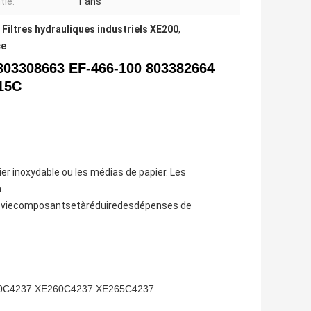
tie:
1 ans
,
Filtres hydrauliques industriels XE200
,
ce
M 803308663 EF-466-100 803382664
215C
cier inoxydable ou les médias de papier. Les
.
e viecomposantsetàréduiredesdépenses de
0C4237 XE260C4237 XE265C4237