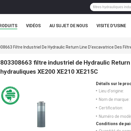
RODUITS
VIDÉOS
AU SUJET DE NOUS
VISITE D'USINE
08663 Filtre Industriel De Hydraulic Return Line D'excavatrice Des Fi
803308663 filtre industriel de Hydraulic Return 
hydrauliques XE200 XE210 XE215C
Détails sur le prod
Lieu d'origine:
Nom de marque:
Certification:
Numéro de modèl
Conditions de pai