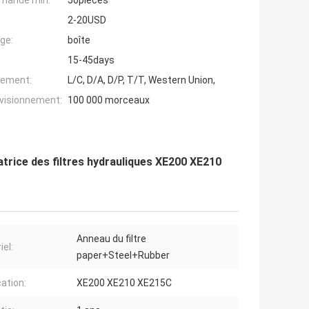
mande min:
50pieces
2-20USD
ge:
boîte
15-45days
iement:
L/C, D/A, D/P, T/T, Western Union,
ovisionnement:
100 000 morceaux
vatrice des filtres hydrauliques XE200 XE210
Anneau du filtre
iel:
paper+Steel+Rubber
cation:
XE200 XE210 XE215C