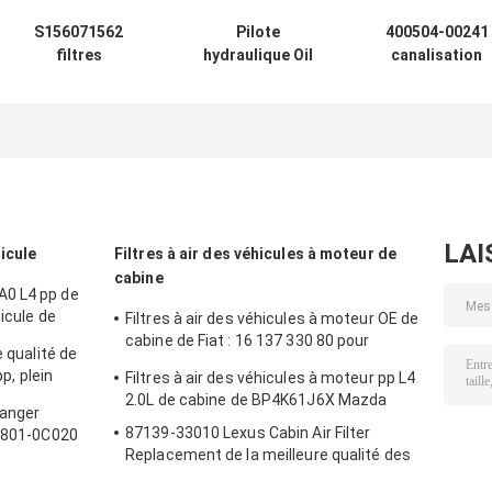
S156071562
Pilote
400504-00241
filtres
hydraulique Oil
canalisation
hydrauliques
Filter HF6861
d'aspiration
industriels
P170599 H-55331
hydraulique filt
LF3511, filtre
de filtre de la
à air aspiré d'hui
d'huile à moteur
cartouche
hydraulique du
de P550379
0030D010BN3HC
filtre H-89070
SK460-8
SH60695
LAI
hicule
Filtres à air des véhicules à moteur de
cabine
A0 L4 pp de
hicule de
Filtres à air des véhicules à moteur OE de
cabine de Fiat : 16 137 330 80 pour
e qualité de
Citroen Peugeot
pp, plein
Filtres à air des véhicules à moteur pp L4
re d'éventail
2.0L de cabine de BP4K61J6X Mazda
Ranger
87139-33010 Lexus Cabin Air Filter
17801-0C020
Replacement de la meilleure qualité des
véhicules à moteur