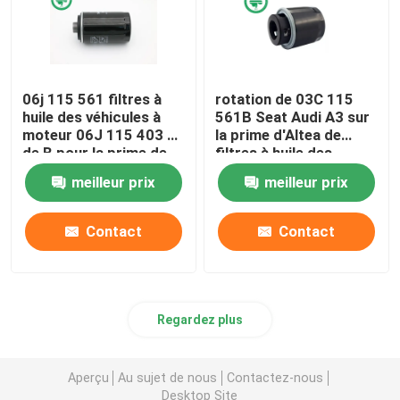
06j 115 561 filtres à
rotation de 03C 115
huile des véhicules à
561B Seat Audi A3 sur
moteur 06J 115 403 C
la prime d'Altea de
de B pour la prime de
filtres à huile des
VW d'AUDI des
véhicules à moteur
meilleur prix
meilleur prix
véhicules à moteur
pour le métal
endommagé
Contact
Contact
Regardez plus
Aperçu
Au sujet de nous
Contactez-nous
Desktop Site