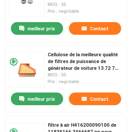
Tecumseh
MOQ：50
Prix：negotiable
Au sujet de nous
meilleur prix
Contact
Visite d'usine
Contrôle de qualité
Cellulose de la meilleure qualité
de filtres de puissance de
générateur de voiture 13 72 7
Contactez-nous
529 261 pour Mini Models 2005 -
MOQ：50
2014
Prix：negotiable
Nouvelles
meilleur prix
Contact
Filtres à air de moteur de véhicule
filtre à air H416200090100 de
Filtres à air des véhicules à moteur de cabine
11836166 3466687 pp pour