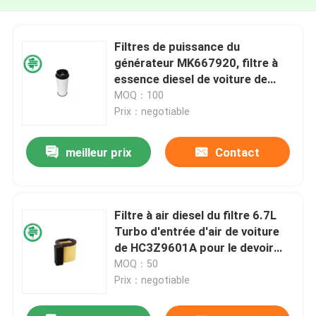
Filtres de puissance du
générateur MK667920, filtre à
essence diesel de voiture de
Mitsubishi 500054702
MOQ：100
5801354114
Prix：negotiable
meilleur prix
Contact
Filtre à air diesel du filtre 6.7L
Turbo d'entrée d'air de voiture
de HC3Z9601A pour le devoir
superbe de série de Ford F
MOQ：50
Prix：negotiable