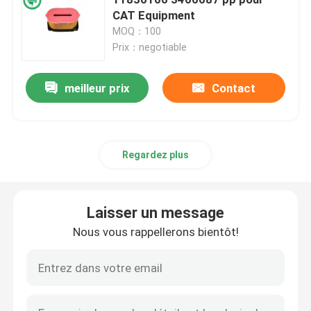
CAT Equipment
MOQ：100
Filtre de carburant pour véhicules à moteur
Prix：negotiable
Filtres à huile de cartouche
meilleur prix
Contact
Rotation sur des filtres à huile
Regardez plus
Filtres à gazole
Laisser un message
Filtres de transmission automatique
Nous vous rappellerons bientôt!
Marine Engine Filters
Filtres résistants