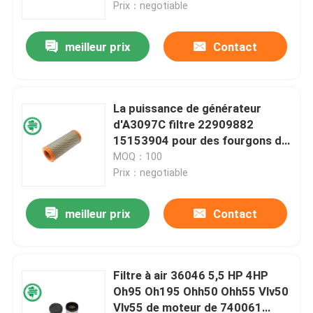
Prix：negotiable
meilleur prix
Contact
La puissance de générateur
d'A3097C filtre 22909882
15153904 pour des fourgons de
Chev GMC d'autobus d'oiseau
MOQ：100
bleu
Prix：negotiable
meilleur prix
Contact
Maison
Produits
Filtre à air 36046 5,5 HP 4HP
Oh95 Oh195 Ohh50 Ohh55 Vlv50
Vlv55 de moteur de 740061
Vidéos