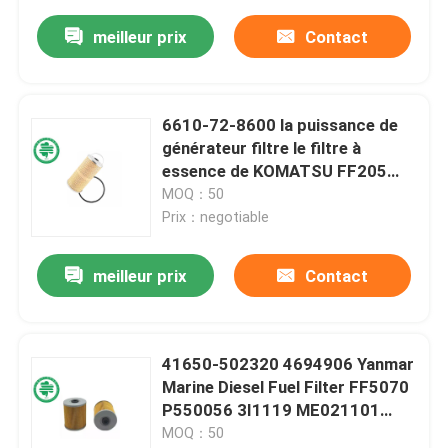
meilleur prix
Contact
6610-72-8600 la puissance de
générateur filtre le filtre à
essence de KOMATSU FF205
P558600 pour des bouteurs de
MOQ：50
D-60 D-65
Prix：negotiable
meilleur prix
Contact
41650-502320 4694906 Yanmar
Marine Diesel Fuel Filter FF5070
P550056 3I1119 ME021101
ME023754
MOQ：50