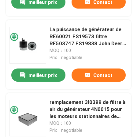
meilleur prix
Contact
La puissance de générateur de
RE60021 FS19573 filtre
RE503747 FS19838 John Deere
Fuel Separator Filter
MOQ：100
Prix：negotiable
meilleur prix
Contact
remplacement 3I0399 de filtre à
air du générateur 4N0015 pour
les moteurs stationnaires de
Caterpillar
MOQ：100
Prix：negotiable