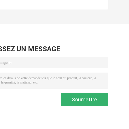
73
air du générateur
générateur filtre
7
4N0015 pour les
le filtre à essence
moteurs
de KOMATSU
stationnaires de
FF205 P558600
r
Caterpillar
pour des
bouteurs de D-60
D-65
SSEZ UN MESSAGE