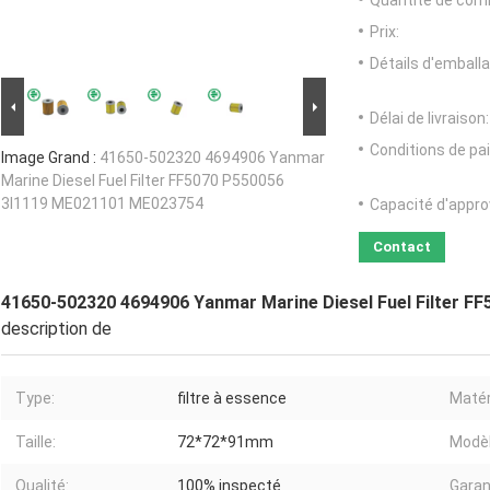
Quantité de com
Prix:
Détails d'emballa
Délai de livraison:
Conditions de pa
Image Grand :
41650-502320 4694906 Yanmar
Marine Diesel Fuel Filter FF5070 P550056
3I1119 ME021101 ME023754
Capacité d'appr
Contact
41650-502320 4694906 Yanmar Marine Diesel Fuel Filter 
description de
Type:
filtre à essence
Matér
Taille:
72*72*91mm
Modèl
Qualité:
100% inspecté
Garan