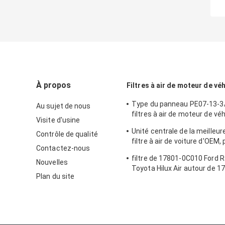
À propos
Filtres à air de moteur de vé
Type du panneau PE07-13-3
Au sujet de nous
filtres à air de moteur de vé
Visite d'usine
Mazda
Unité centrale de la meilleur
Contrôle de qualité
filtre à air de voiture d'OEM, 
Contactez-nous
tissu pour le modèle de voitu
filtre de 17801-0C010 Ford 
Nouvelles
Toyota Hilux Air autour de 
Plan du site