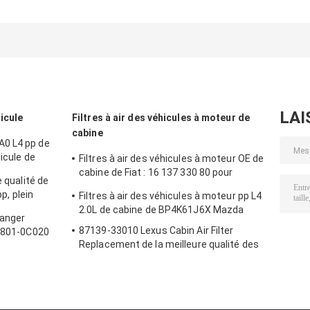
générateur
Turbo d'entrée
RE60021 FS195
MK667920, filtre à
d'air de voiture de
filtre RE50374
essence diesel de
HC3Z9601A pour
FS19838 John
voiture de
le devoir superbe
Deere Fuel
Mitsubishi
de série de Ford F
Separator Filte
500054702
5801354114
LAI
hicule
Filtres à air des véhicules à moteur de
cabine
A0 L4 pp de
hicule de
Filtres à air des véhicules à moteur OE de
cabine de Fiat : 16 137 330 80 pour
e qualité de
Citroen Peugeot
pp, plein
Filtres à air des véhicules à moteur pp L4
re d'éventail
2.0L de cabine de BP4K61J6X Mazda
Ranger
87139-33010 Lexus Cabin Air Filter
17801-0C020
Replacement de la meilleure qualité des
véhicules à moteur