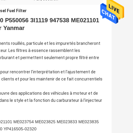
el Fuel Filter
70 P550056 3I1119 947538 ME021101
r Yanmar
ents rouillés, particule et les impuretés brancheront
teur. Les filtres à essence rassemblent les
carburant et permettent seulement propre filtré entre
pour rencontrer l'interprétation et l'ajustement de
 clients et pour les maintenir de ce fait concurrentiels
 Couvre des applications des véhicules à moteur et de
ns le style et la fonction du carburateur à l'injecteur
ME021101 ME023754 ME023825 ME023833 ME023835
0 YP416505-02320