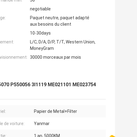
mande min:
50
negotiable
ge:
Paquet neutre, paquet adapté
aux besoins du client
10-30days
iement:
L/C, D/A, D/P, T/T, Western Union,
MoneyGram
ovisionnement:
30000 morceaux par mois
FF5070 P550056 3I1119 ME021101 ME023754
iel:
Papier de Metal+Filter
e de voiture:
Yanmar
tie:
1 an, 5000KM