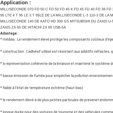
Application :
MILLISECONDE 070 FD 50 C FD 50 FD 45 K FD 45 FD 40 FD 38 FD 3
95 LTE 4 T 95 LE 3 T 95LE DE LA MILLISECONDE L-3 110-3 DE LA
MILLISECONDE 140 DE KATO HD 300 GS MITSUBISHI DU ZAXIS U-5
ZAXIS ZX 65 DE HITACHI ZX 85 USB-5A
Adantage :
* médias : Le rendement élevé protège les composants coûteux d'inje
* construction : L'adhésif utilisé est résistant aux additifs néfastes, qui
* à représentation cohérente de la livraison et maintenir le système d
* basse émission de fumée pour empêcher la pollution environnement
* fiable à l'état de température extrême (haut-bas).
* le rendement élevé à de plus petites particules de prevenet endo
* longue durée pour des voitures de tourisme et des véhicules commer