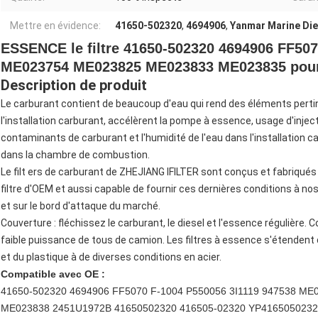
Mettre en évidence:
41650-502320
,
4694906
,
Yanmar Marine Dies
ESSENCE le filtre 41650-502320 4694906 FF50
ME023754 ME023825 ME023833 ME023835 pou
Description de produit
Le carburant contient de beaucoup d'eau qui rend des éléments pertin
l'installation carburant, accélèrent la pompe à essence, usage d'injec
contaminants de carburant et l'humidité de l'eau dans l'installation 
dans la chambre de combustion.
Le filt ers de carburant de ZHEJIANG IFILTER sont conçus et fabriqués 
filtre d'OEM et aussi capable de fournir ces dernières conditions à nos
et sur le bord d'attaque du marché.
Couverture : fléchissez le carburant, le diesel et l'essence régulière.
faible puissance de tous de camion. Les filtres à essence s'étendent da
et du plastique à de diverses conditions en acier.
Compatible avec OE :
41650-502320 4694906 FF5070 F-1004 P550056 3I1119 947538 
ME023838 2451U1972B 41650502320 416505-02320 YP4165050232