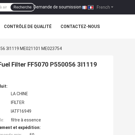
Demande de soumission
|
French
Recherche
CONTRÔLE DE QUALITÉ
CONTACTEZ-NOUS
50056 3I1119 ME021101 ME023754
uel Filter FF5070 P550056 3I1119
uit:
LA CHINE
IFILTER
IATF16949
e:
filtre à essence
ement et expédition: