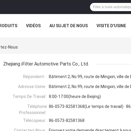
RODUITS
VIDÉOS
AU SUJET DE NOUS
VISITE D'USINE
actez-Nous
Zhejiang iFilter Automotive Parts Co., Ltd.
Répondent- :
Bâtiment 2, No.99, route de Mingxin, ville de
Adresse Usine :
Bâtiment 2, No.99, route de Mingxin, ville de
Temps De Travail :
8:00-17:00(heure de Beijing)
Téléphone
86-0573-82581368(Le temps de travail) 86
Professionnel :
Télécopieur :
86-0573-82581368
Contactez-Nous :
Envoyez votre demande directement à nou