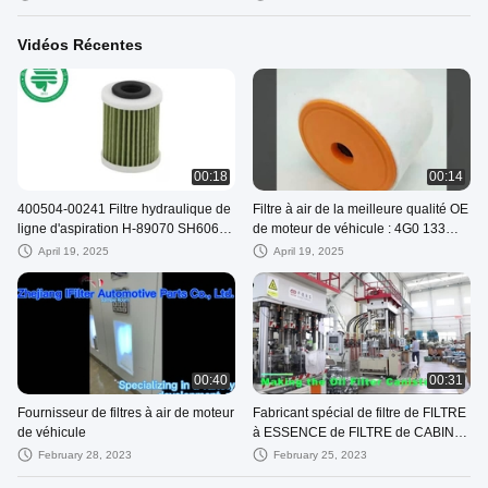
Vidéos Récentes
00:18
00:14
400504-00241 Filtre hydraulique de
Filtre à air de la meilleure qualité OE
ligne d'aspiration H-89070 SH60695
de moteur de véhicule : 4G0 133
Filtre hydraulique à huile
843 H pour Audi A6 avec 2.0L Turbo
April 19, 2025
April 19, 2025
(12-19)
00:40
00:31
Fournisseur de filtres à air de moteur
Fabricant spécial de filtre de FILTRE
de véhicule
à ESSENCE de FILTRE de CABINE
de FILTRE À AIR de FILTRE À
February 28, 2023
February 25, 2023
HUILE