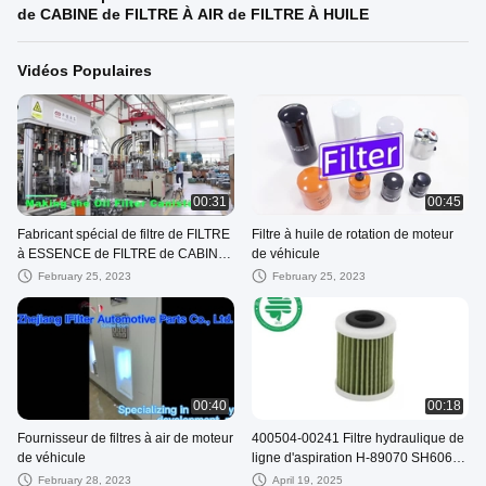
de CABINE de FILTRE À AIR de FILTRE À HUILE
Vidéos Populaires
00:31
00:45
Fabricant spécial de filtre de FILTRE
Filtre à huile de rotation de moteur
à ESSENCE de FILTRE de CABINE
de véhicule
de FILTRE À AIR de FILTRE À
February 25, 2023
February 25, 2023
HUILE
00:40
00:18
Fournisseur de filtres à air de moteur
400504-00241 Filtre hydraulique de
de véhicule
ligne d'aspiration H-89070 SH60695
Filtre hydraulique à huile
February 28, 2023
April 19, 2025