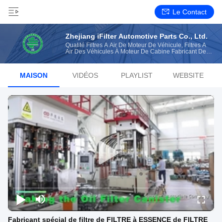
Le Contact
Zhejiang iFilter Automotive Parts Co., Ltd.
Qualité Filtres À Air De Moteur De Véhicule, Filtres À
Air Des Véhicules À Moteur De Cabine Fabricant De
Chine
MAISON
VIDÉOS
PLAYLIST
WEBSITE
Fabricant spécial de filtre de FILTRE à ESSENCE de FILTRE