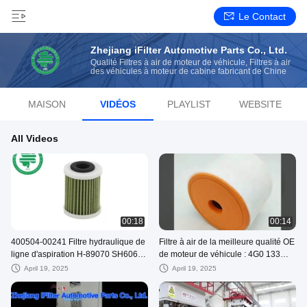
Le Contact
Zhejiang iFilter Automotive Parts Co., Ltd.
Qualité Filtres à air de moteur de véhicule, Filtres à air
des véhicules à moteur de cabine fabricant de Chine
MAISON
VIDÉOS
PLAYLIST
WEBSITE
All Videos
00:18
00:14
400504-00241 Filtre hydraulique de
Filtre à air de la meilleure qualité OE
ligne d'aspiration H-89070 SH60695
de moteur de véhicule : 4G0 133
Filtre hydraulique à huile
843 H pour Audi A6 avec 2.0L Turbo
April 19, 2025
April 19, 2025
(12-19)