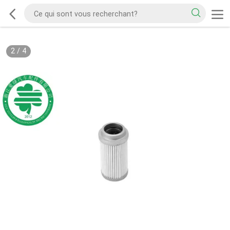
2
/
4