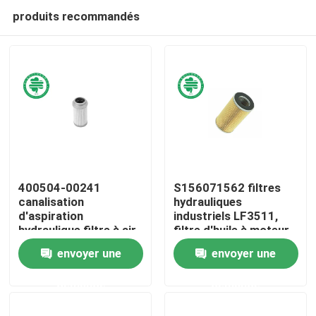
produits recommandés
400504-00241
S156071562 filtres
canalisation
hydrauliques
d'aspiration
industriels LF3511,
Maison
hydraulique filtre à air
filtre d'huile à moteur
aspiré d'huile
de P550379 SK460-8
envoyer une
envoyer une
hydraulique du filtre H-
Produits
89070 SH60695
demande
demande
Vidéos