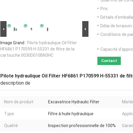
Quantité de com
Prix:
Détails d'emballa
Délai de livraison:
Conditions de pa
Image Grand :
Pilote hydraulique Oil Filter
HF6861 P170599 H-55331 de filtre de la
Capacité d'appr
cartouche 0030D010BN3HC
Contact
Pilote hydraulique Oil Filter HF6861 P170599 H-55331 de f
description de
Nom de produit:
Excavatrice Hydraulic Filter
Matér
Type:
Filtre à huile hydraulique
Appli
Qualité:
Inspection professionnelle de 100%
Garan