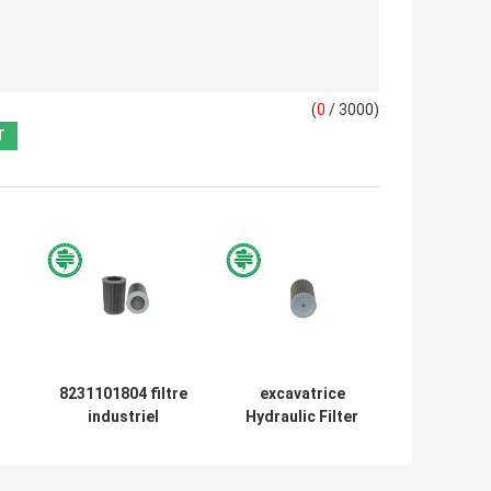
(
0
/ 3000)
8231101804 filtre
excavatrice
industriel
Hydraulic Filter
HF35252 P175120
de fibre de verre
re
de retour d'huile
du filtre à air
le
hydraulique des
aspiré de l'huile