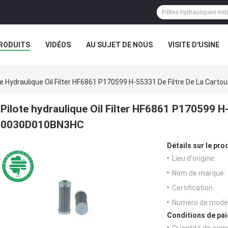
RODUITS
VIDÉOS
AU SUJET DE NOUS
VISITE D'USINE
te Hydraulique Oil Filter HF6861 P170599 H-55331 De Filtre De La Ca
Pilote hydraulique Oil Filter HF6861 P170599 H-
0030D010BN3HC
Détails sur le prod
Lieu d'origine:
Nom de marque:
Certification:
Numéro de modèl
Conditions de pai