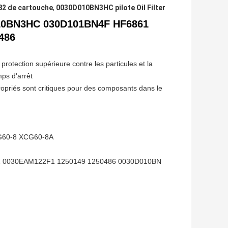
82 de cartouche
,
0030D010BN3HC pilote Oil Filter
D010BN3HC 030D101BN4F HF6861
486
protection supérieure contre les particules et la
ps d'arrêt
ropriés sont critiques pour des composants dans le
G60-8 XCG60-8A
 0030EAM122F1 1250149 1250486 0030D010BN