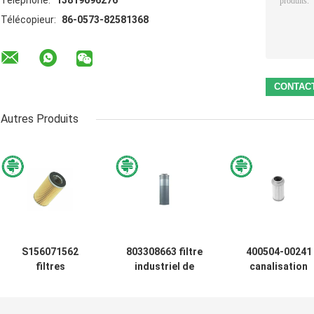
Téléphone:
13819096276
Télécopieur:
86-0573-82581368
Autres Produits
S156071562
803308663 filtre
400504-00241
filtres
industriel de
canalisation
hydrauliques
Hydraulic Return
d'aspiration
industriels
Line d'excavatrice
hydraulique filt
LF3511, filtre
des filtres
à air aspiré d'hui