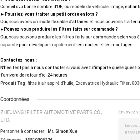
Conseil svp bon le nombre d'OE, ou modèle de véhicule, image, échantil
►
Pourriez-vous traiter un petit ordre en lots ?
Oui, nous avons un mode flexiable d'affaires et nous pouvons traiter un
Pouvez-vous produire les filtres faits sur commande ?
►
Oui, nous pouvons produire les filtres faits sur commande selon vos 
capacité pour développer rapidement les moules et les montages.
Contactez-nous :
N'hésitent pas à nous contacter si vous avez n'importe quelle question, 
t'arrivera de retour d'ici 24 heures.
,
,
Produit Tag:
filtre à air aspiré d'huile
Excavatrice Hydraulic Filter
003
Coordonnées
ZHEJIANG IFILTER AUTOMOTIVE PARTS CO.,
Envoyez v
LTD.
Personne à contacter:
Mr. Simon Xue