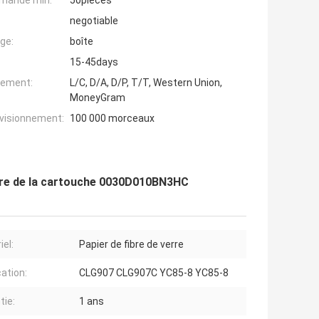
mande min:
50pieces
negotiable
ge:
boîte
15-45days
iement:
L/C, D/A, D/P, T/T, Western Union,
MoneyGram
ovisionnement:
100 000 morceaux
iltre de la cartouche 0030D010BN3HC
iel:
Papier de fibre de verre
cation:
CLG907 CLG907C YC85-8 YC85-8
tie:
1 ans