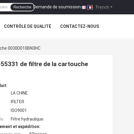
Demande de soumission
|
French
Recherche
CONTRÔLE DE QUALITÉ
CONTACTEZ-NOUS
rtouche 0030D010BN3HC
55331 de filtre de la cartouche
uit:
LA CHINE
IFILTER
ISO9001
e:
Filtre hydraulique
ement et expédition: