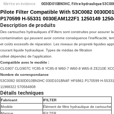
Mettre en évidence:
0030D010BN3HC
,
Filtre hydraulique 53C00
Pilote Filter Compatible With 53C0082 0030
P170599 H-55331 0030EAM122F1 1250149 1250
Description de produits
Des cartouches hydrauliques d'IFilters sont construites pour assurer la 
contamination qui peuvent avoir comme conséquence l'inefficacité, tem
et coûts excessifs de réparation. Les niveaux de propreté liquides app
courant liquide hydraulique. Types de médias de filtration
utilisé dépendez de l'application.
Compatible avec le modèle :
CLG907 CLG907C YC85-8 YC85-8 W60-7 W60-8 W65-8 ZE210E XC
Nombre de correspondance
53C0082 0030D010BN3HC 030D101BN4F HF6861 P170599 H-55331
11988322 570584808
Détails techniques
Fabricant
IFILTER
Modèle
Élément de filtre hydraulique de cartouche
Marque
IFILTER