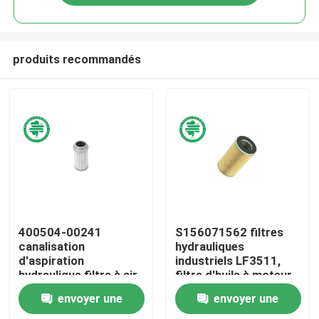
produits recommandés
Maison
400504-00241
S156071562 filtres
canalisation
hydrauliques
d'aspiration
industriels LF3511,
Produits
hydraulique filtre à air
filtre d'huile à moteur
aspiré d'huile
de P550379 SK460-8
envoyer une
envoyer une
hydraulique du filtre H-
Vidéos
89070 SH60695