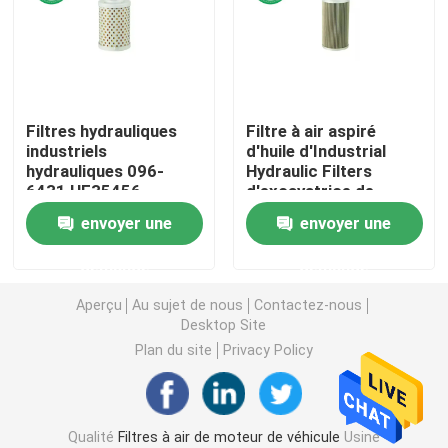
Filtre de carburant pour véhicules à moteur
Filtres à huile de cartouche
Filtres hydrauliques
Filtre à air aspiré
industriels
d'huile d'Industrial
hydrauliques 096-
Hydraulic Filters
Rotation sur des filtres à huile
6431 HF35456
d'excavatrice de
P551347 PT8341 H-
médias de Microglass
envoyer une
envoyer une
2718 099-7352
60082694 60012123
Filtres à gazole
demande
demande
Filtres de transmission automatique
Aperçu
Au sujet de nous
Contactez-nous
Desktop Site
Plan du site
Privacy Policy
Marine Engine Filters
Filtres résistants
Qualité
Filtres à air de moteur de véhicule
Usine