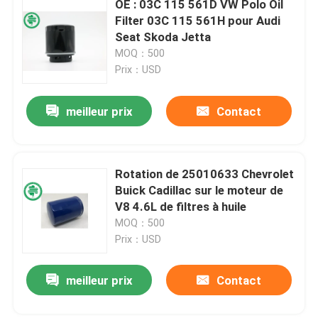
OE : 03C 115 561D VW Polo Oil
Filter 03C 115 561H pour Audi
Filtres hydrauliques industriels
Seat Skoda Jetta
MOQ：500
Prix：USD
Filtres de matériel de construction
meilleur prix
Contact
Filtres de puissance de générateur
Filtre de tracteur de pelouse
Rotation de 25010633 Chevrolet
Buick Cadillac sur le moteur de
V8 4.6L de filtres à huile
Filtres de moto
MOQ：500
Prix：USD
meilleur prix
Contact