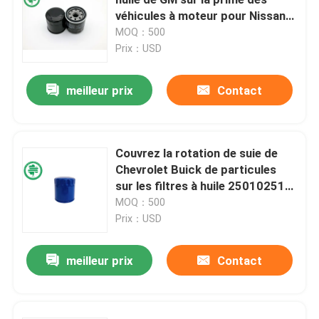
véhicules à moteur pour Nissan
Toyota
MOQ：500
Filtre de carburant pour véhicules à moteur
Prix：USD
Filtres à huile de cartouche
meilleur prix
Contact
Rotation sur des filtres à huile
Couvrez la rotation de suie de
Chevrolet Buick de particules
Filtres à gazole
sur les filtres à huile 25010251
pour des camions de lumière de
MOQ：500
Filtres de transmission automatique
GMC
Prix：USD
meilleur prix
Contact
Marine Engine Filters
Filtres résistants