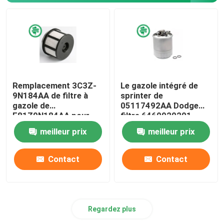
Remplacement 3C3Z-
Le gazole intégré de
9N184AA de filtre à
sprinter de
gazole de
05117492AA Dodge
F81Z9N184AA pour
filtre 6460920201
Ford Trks Diesel
Mercedes Diesel
meilleur prix
meilleur prix
Particulate Filter
Contact
Contact
Regardez plus