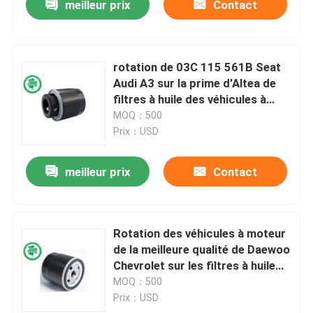
meilleur prix
Contact
rotation de 03C 115 561B Seat
Audi A3 sur la prime d'Altea de
filtres à huile des véhicules à
moteur pour le métal
MOQ：500
endommagé
Prix：USD
meilleur prix
Contact
Rotation des véhicules à moteur
de la meilleure qualité de Daewoo
Chevrolet sur les filtres à huile
90144675 pour des camions
MOQ：500
Saab de voitures de GM
Prix：USD