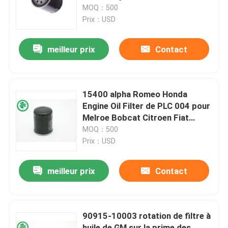
de Chrysler
MOQ：500
Prix：USD
Au sujet de nous
meilleur prix
Contact
Visite d'usine
Contrôle de qualité
15400 alpha Romeo Honda
Engine Oil Filter de PLC 004 pour
Melroe Bobcat Citroen Fiat
Contactez-nous
Honda
MOQ：500
Prix：USD
Nouvelles
meilleur prix
Contact
Filtres à air de moteur de véhicule
90915-10003 rotation de filtre à
Filtres à air des véhicules à moteur de cabine
huile de GM sur la prime des