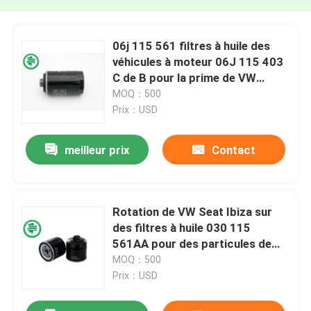
06j 115 561 filtres à huile des
véhicules à moteur 06J 115 403
C de B pour la prime de VW
d'AUDI des véhicules à moteur
MOQ：500
Prix：USD
meilleur prix
Contact
Rotation de VW Seat Ibiza sur
des filtres à huile 030 115
561AA pour des particules de
suie
MOQ：500
Prix：USD