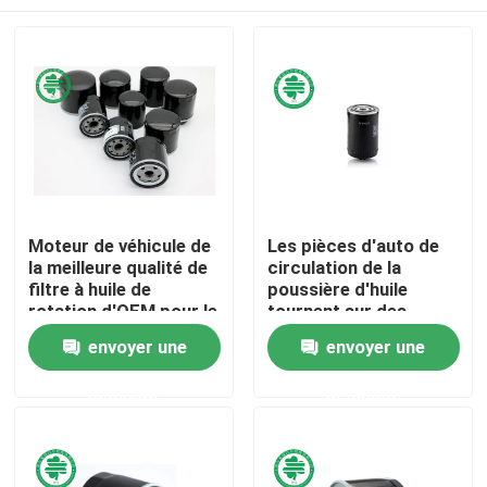
Moteur de véhicule de
Les pièces d'auto de
la meilleure qualité de
circulation de la
filtre à huile de
poussière d'huile
rotation d'OEM pour le
tournent sur des
divers modèle de
filtres à huile 068 115
Maison
envoyer une
envoyer une
voiture
561A pour Audi
Volkswagen
demande
demande
Produits
Vidéos