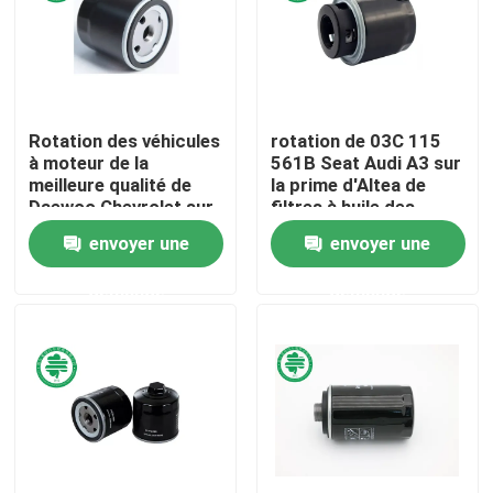
Au sujet de nous
Visite d'usine
Rotation des véhicules
rotation de 03C 115
à moteur de la
561B Seat Audi A3 sur
meilleure qualité de
la prime d'Altea de
Contrôle de qualité
Daewoo Chevrolet sur
filtres à huile des
les filtres à huile
véhicules à moteur
envoyer une
envoyer une
90144675 pour des
pour le métal
Contactez-nous
camions Saab de
endommagé
demande
demande
voitures de GM
Nouvelles
Filtres à air de moteur de véhicule
Filtres à air des véhicules à moteur de cabine