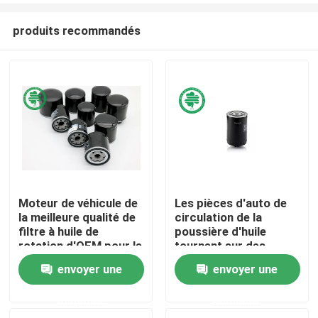
produits recommandés
Moteur de véhicule de
Les pièces d'auto de
la meilleure qualité de
circulation de la
Maison
filtre à huile de
poussière d'huile
rotation d'OEM pour le
tournent sur des
divers modèle de
filtres à huile 068 115
envoyer une
envoyer une
Produits
voiture
561A pour Audi
Volkswagen
demande
demande
Vidéos