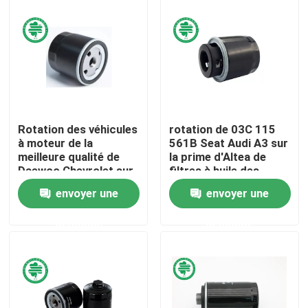
Au sujet de nous
Visite d'usine
Contrôle de qualité
Rotation des véhicules
rotation de 03C 115
à moteur de la
561B Seat Audi A3 sur
meilleure qualité de
la prime d'Altea de
Contactez-nous
Daewoo Chevrolet sur
filtres à huile des
les filtres à huile
véhicules à moteur
envoyer une
envoyer une
90144675 pour des
pour le métal
camions Saab de
endommagé
Nouvelles
demande
demande
voitures de GM
Filtres à air de moteur de véhicule
Filtres à air des véhicules à moteur de cabine