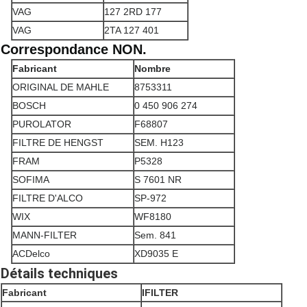
VAG
127 2RD 177
VAG
2TA 127 401
Correspondance NON.
Fabricant
Nombre
ORIGINAL DE MAHLE
8753311
BOSCH
0 450 906 274
PUROLATOR
F68807
FILTRE DE HENGST
SEM. H123
FRAM
P5328
SOFIMA
S 7601 NR
FILTRE D'ALCO
SP-972
WIX
WF8180
MANN-FILTER
Sem. 841
ACDelco
XD9035 E
Détails techniques
Fabricant
IFILTER