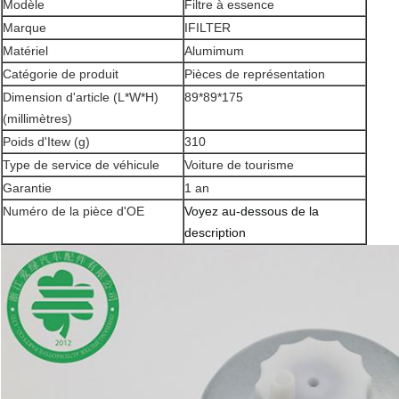
Modèle
Filtre à essence
Marque
IFILTER
Matériel
Alumimum
Catégorie de produit
Pièces de représentation
Dimension d'article (L*W*H)
89*89*175
(millimètres)
Poids d'Itew (g)
310
Type de service de véhicule
Voiture de tourisme
Garantie
1 an
Numéro de la pièce d'OE
Voyez au-dessous de la
description