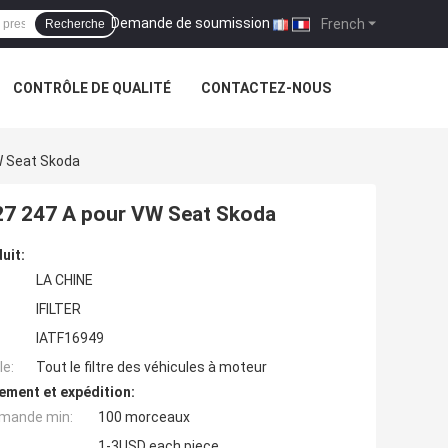
Demande de soumission
|
French
Recherche
CONTRÔLE DE QUALITÉ
CONTACTEZ-NOUS
VW Seat Skoda
127 247 A pour VW Seat Skoda
uit:
LA CHINE
IFILTER
IATF16949
e:
Tout le filtre des véhicules à moteur
ement et expédition:
mande min:
100 morceaux
1-3USD each piece