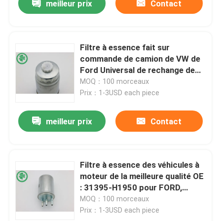
meilleur prix
Contact
Filtre à essence fait sur
commande de camion de VW de
Ford Universal de rechange de
filtre à essence d'IFILTER
MOQ：100 morceaux
Volkswagen
Prix：1-3USD each piece
meilleur prix
Contact
Filtre à essence des véhicules à
moteur de la meilleure qualité OE
: 31395-H1950 pour FORD,
HYUNDAI, KIA
MOQ：100 morceaux
Prix：1-3USD each piece