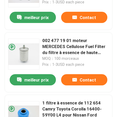
Prix：1-3USD each piece
meilleur prix
Contact
002 477 19 01 moteur
MERCEDES Cellulose Fuel Filter
du filtre à essence de haute
performance L6
MOQ：100 morceaux
Prix：1-3USD each piece
meilleur prix
Contact
Maison
Produits
1 filtre à essence de 112 654
Camry Toyota Corolla 16400-
59Y00 L4 pour Nissan Ford
Vidéos