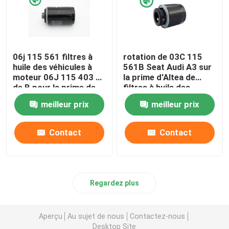
06j 115 561 filtres à
rotation de 03C 115
huile des véhicules à
561B Seat Audi A3 sur
moteur 06J 115 403 C
la prime d'Altea de
de B pour la prime de
filtres à huile des
VW d'AUDI des
véhicules à moteur
meilleur prix
meilleur prix
véhicules à moteur
pour le métal
endommagé
Contact
Contact
Regardez plus
Aperçu
Au sujet de nous
Contactez-nous
Desktop Site