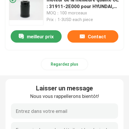
: 31911-2E000 pour HYUNDAI,
KIA
MOQ：100 morceaux
Filtre de carburant pour véhicules à moteur
Prix：1-3USD each piece
Filtres à huile de cartouche
meilleur prix
Contact
Rotation sur des filtres à huile
Regardez plus
Filtres à gazole
Laisser un message
Filtres de transmission automatique
Nous vous rappellerons bientôt!
Marine Engine Filters
Filtres résistants