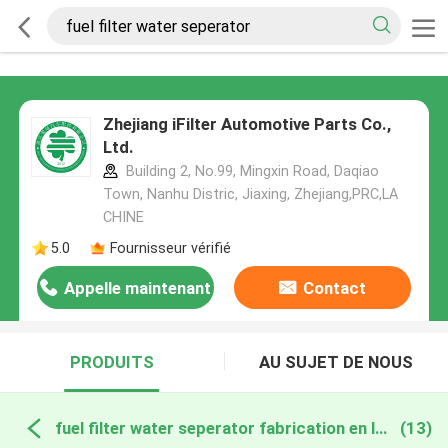
Zhejiang iFilter Automotive Parts Co.,
Ltd.
Building 2, No.99, Mingxin Road, Daqiao
Town, Nanhu Distric, Jiaxing, Zhejiang,PRC,LA
CHINE
5.0
Fournisseur vérifié
Appelle maintenant
Contact
PRODUITS
AU SUJET DE NOUS
fuel filter water seperator fabrication en ligne
(13)