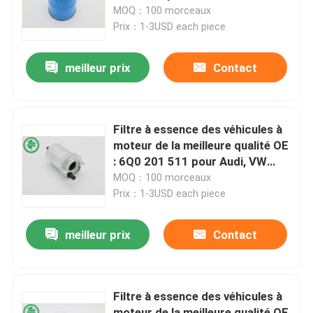
MOQ：100 morceaux
Prix：1-3USD each piece
Au sujet de nous
meilleur prix
Contact
Visite d'usine
Contrôle de qualité
Filtre à essence des véhicules à
moteur de la meilleure qualité OE
: 6Q0 201 511 pour Audi, VW
Contactez-nous
(00-18), SEAT
MOQ：100 morceaux
Prix：1-3USD each piece
Nouvelles
meilleur prix
Contact
Filtres à air de moteur de véhicule
Filtre à essence des véhicules à
Filtres à air des véhicules à moteur de cabine
moteur de la meilleure qualité OE