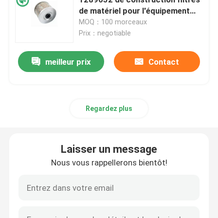
de matériel pour l'équipement
Yanmar de ferme de Bautz
MOQ：100 morceaux
Filtre de carburant pour véhicules à moteur
Prix：negotiable
Filtres à huile de cartouche
meilleur prix
Contact
Rotation sur des filtres à huile
Regardez plus
Filtres à gazole
Laisser un message
Filtres de transmission automatique
Nous vous rappellerons bientôt!
Marine Engine Filters
Filtres résistants