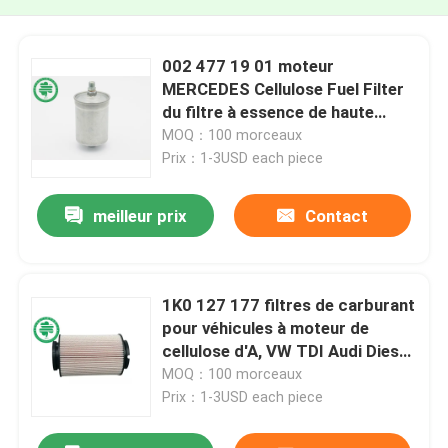
002 477 19 01 moteur
MERCEDES Cellulose Fuel Filter
du filtre à essence de haute
performance L6
MOQ：100 morceaux
Prix：1-3USD each piece
meilleur prix
Contact
1K0 127 177 filtres de carburant
pour véhicules à moteur de
cellulose d'A, VW TDI Audi Diesel
Fuel Filter 1K0 127 434
MOQ：100 morceaux
Prix：1-3USD each piece