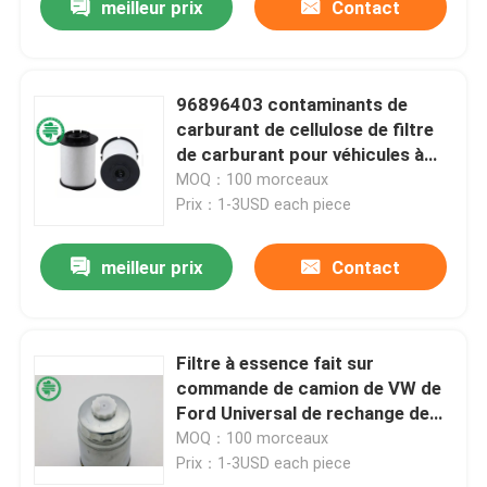
meilleur prix
Contact
96896403 contaminants de
carburant de cellulose de filtre
de carburant pour véhicules à
moteur d'Opel pour le GM
MOQ：100 morceaux
Chevrolet
Prix：1-3USD each piece
meilleur prix
Contact
Filtre à essence fait sur
commande de camion de VW de
Ford Universal de rechange de
filtre à essence d'IFILTER
MOQ：100 morceaux
Volkswagen
Prix：1-3USD each piece