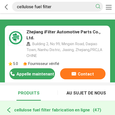
Zhejiang iFilter Automotive Parts Co.,
Ltd.
Building 2, No.99, Mingxin Road, Daqiao
Town, Nanhu Distric, Jiaxing, Zhejiang,PRC,LA
CHINE
5.0
Fournisseur vérifié
Appelle maintenant
Contact
PRODUITS
AU SUJET DE NOUS
cellulose fuel filter fabrication en ligne
(47)