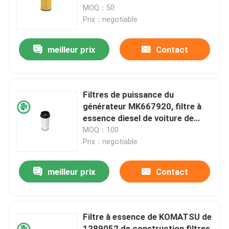
Filter
MOQ：50
Prix：negotiable
Au sujet de nous
meilleur prix
Contact
Visite d'usine
Contrôle de qualité
Filtres de puissance du
générateur MK667920, filtre à
essence diesel de voiture de
Contactez-nous
Mitsubishi 500054702
MOQ：100
5801354114
Prix：negotiable
Nouvelles
meilleur prix
Contact
Filtres à air de moteur de véhicule
Filtre à essence de KOMATSU de
Filtres à air des véhicules à moteur de cabine
1289052 de construction filtres