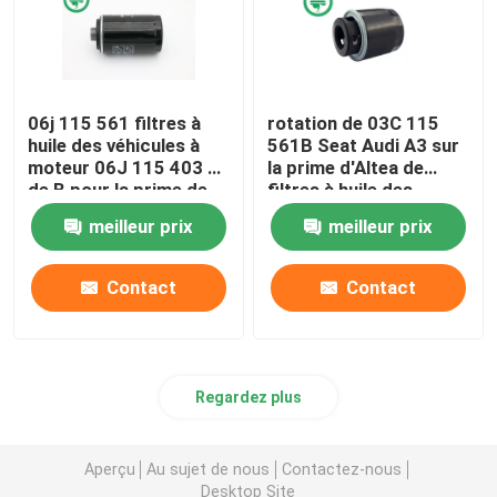
06j 115 561 filtres à
rotation de 03C 115
huile des véhicules à
561B Seat Audi A3 sur
moteur 06J 115 403 C
la prime d'Altea de
de B pour la prime de
filtres à huile des
VW d'AUDI des
véhicules à moteur
meilleur prix
meilleur prix
véhicules à moteur
pour le métal
endommagé
Contact
Contact
Regardez plus
Aperçu
Au sujet de nous
Contactez-nous
Desktop Site