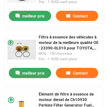
Prix：1-3USD each piece
meilleur prix
Contact
Filtre à essence des véhicules à
moteur de la meilleure qualité OE
: 23390-0L010 pour TOYOTA,
FIAT, ISUZU, MITSUBISHI
MOQ：100 morceaux
Prix：1-3USD each piece
meilleur prix
Contact
Maison
Produits
Élément de filtre à essence de
moteur diesel de Ch10930
Perkins Filter Generator Fuel
Vidéos