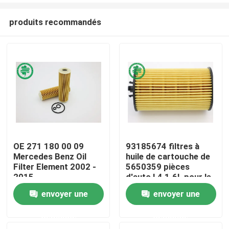
produits recommandés
OE 271 180 00 09
93185674 filtres à
Mercedes Benz Oil
huile de cartouche de
Maison
Filter Element 2002 -
5650359 pièces
2015
d'auto L4 1.6L pour le
GM Chevrolet Fiat
envoyer une
envoyer une
Produits
Opel
demande
demande
Vidéos