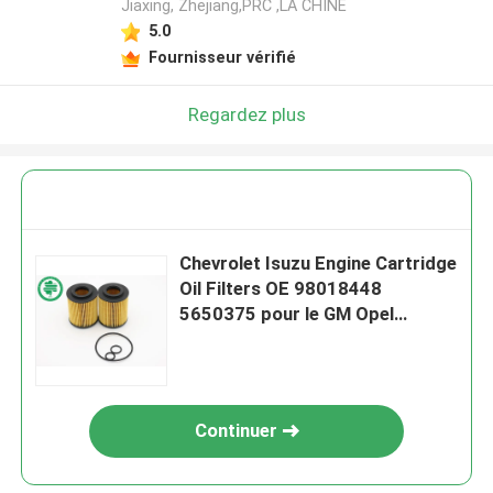
Jiaxing, Zhejiang,PRC ,LA CHINE
5.0
Fournisseur vérifié
Regardez plus
Chevrolet Isuzu Engine Cartridge
Oil Filters OE 98018448
5650375 pour le GM Opel
Vauxhall
Continuer