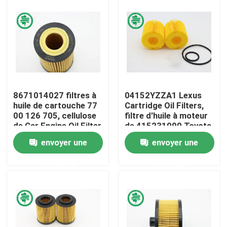
Au sujet de nous
Visite d'usine
Contrôle de qualité
8671014027 filtres à
04152YZZA1 Lexus
huile de cartouche 77
Cartridge Oil Filters,
00 126 705, cellulose
filtre d'huile à moteur
Contactez-nous
de Car Engine Oil Filter
de 415231090 Toyota
envoyer une
envoyer une
Nouvelles
demande
demande
Filtres à air de moteur de véhicule
Filtres à air des véhicules à moteur de cabine