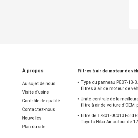
À propos
Filtres à air de moteur de vé
Type du panneau PE07-13-3
Au sujet de nous
filtres à air de moteur de vé
Visite d'usine
Mazda
Unité centrale de la meilleur
Contrôle de qualité
filtre à air de voiture d'OEM, 
Contactez-nous
tissu pour le modèle de voitu
filtre de 17801-0C010 Ford 
Nouvelles
Toyota Hilux Air autour de 
Plan du site