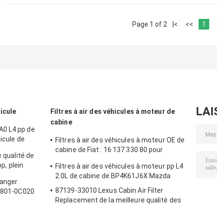
Page 1 of 2
|<
<<
1
LAI
hicule
Filtres à air des véhicules à moteur de
cabine
A0 L4 pp de
hicule de
Filtres à air des véhicules à moteur OE de
cabine de Fiat : 16 137 330 80 pour
e qualité de
Citroen Peugeot
pp, plein
Filtres à air des véhicules à moteur pp L4
re d'éventail
2.0L de cabine de BP4K61J6X Mazda
Ranger
87139-33010 Lexus Cabin Air Filter
17801-0C020
Replacement de la meilleure qualité des
véhicules à moteur