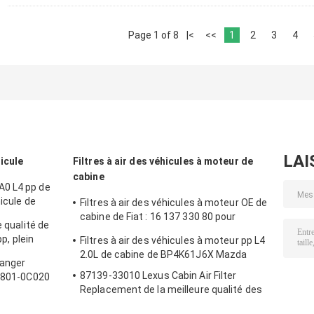
Page 1 of 8
|<
<<
1
2
3
4
LAI
hicule
Filtres à air des véhicules à moteur de
cabine
A0 L4 pp de
hicule de
Filtres à air des véhicules à moteur OE de
cabine de Fiat : 16 137 330 80 pour
e qualité de
Citroen Peugeot
pp, plein
Filtres à air des véhicules à moteur pp L4
re d'éventail
2.0L de cabine de BP4K61J6X Mazda
Ranger
87139-33010 Lexus Cabin Air Filter
17801-0C020
Replacement de la meilleure qualité des
véhicules à moteur