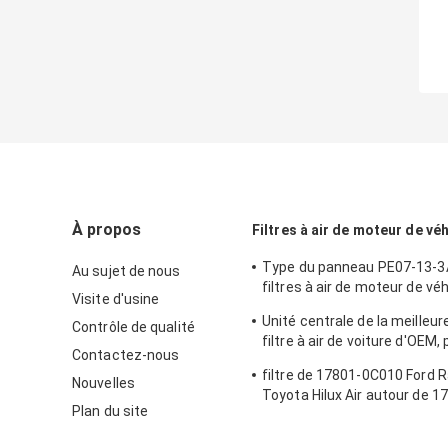
À propos
Filtres à air de moteur de vé
Type du panneau PE07-13-3
Au sujet de nous
filtres à air de moteur de vé
Visite d'usine
Mazda
Unité centrale de la meilleur
Contrôle de qualité
filtre à air de voiture d'OEM, 
Contactez-nous
tissu pour le modèle de voitu
filtre de 17801-0C010 Ford 
Nouvelles
Toyota Hilux Air autour de 
Plan du site