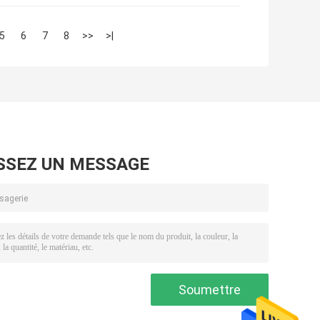
5
6
7
8
>>
>|
SSEZ UN MESSAGE