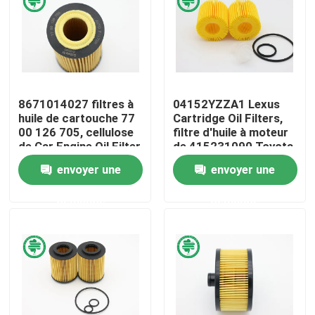
Au sujet de nous
Visite d'usine
8671014027 filtres à
04152YZZA1 Lexus
huile de cartouche 77
Cartridge Oil Filters,
Contrôle de qualité
00 126 705, cellulose
filtre d'huile à moteur
de Car Engine Oil Filter
de 415231090 Toyota
envoyer une
envoyer une
Contactez-nous
demande
demande
Nouvelles
Filtres à air de moteur de véhicule
Filtres à air des véhicules à moteur de cabine