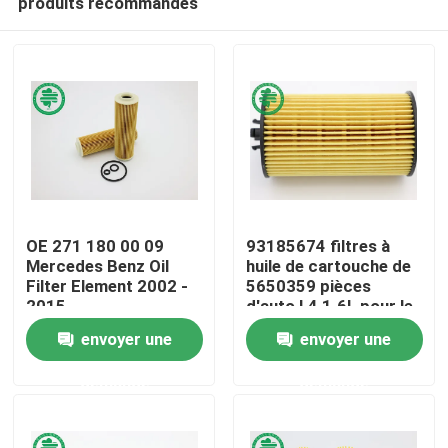
produits recommandés
OE 271 180 00 09
93185674 filtres à
Mercedes Benz Oil
huile de cartouche de
Filter Element 2002 -
5650359 pièces
2015
d'auto L4 1.6L pour le
Maison
GM Chevrolet Fiat
envoyer une
envoyer une
Opel
Produits
demande
demande
Vidéos