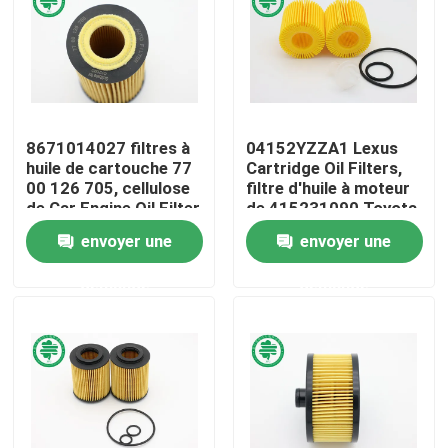
Au sujet de nous
Visite d'usine
8671014027 filtres à
04152YZZA1 Lexus
huile de cartouche 77
Cartridge Oil Filters,
Contrôle de qualité
00 126 705, cellulose
filtre d'huile à moteur
de Car Engine Oil Filter
de 415231090 Toyota
envoyer une
envoyer une
Contactez-nous
demande
demande
Nouvelles
Filtres à air de moteur de véhicule
Filtres à air des véhicules à moteur de cabine