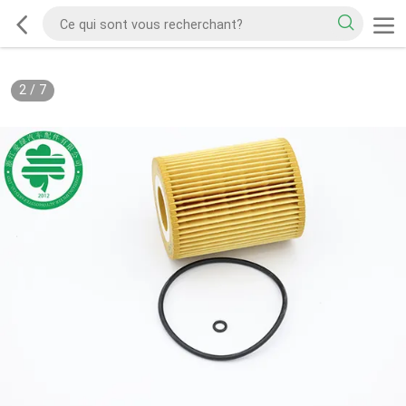
2
/
7