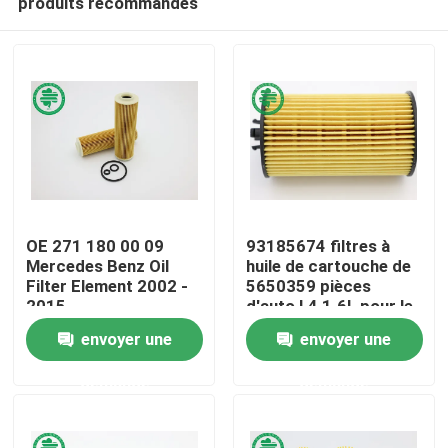
produits recommandés
OE 271 180 00 09
93185674 filtres à
Mercedes Benz Oil
huile de cartouche de
Filter Element 2002 -
5650359 pièces
2015
d'auto L4 1.6L pour le
Maison
GM Chevrolet Fiat
envoyer une
envoyer une
Opel
Produits
demande
demande
Vidéos