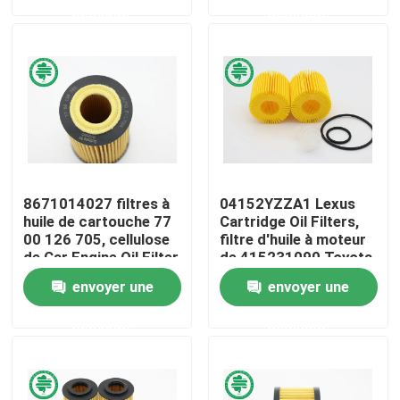
demande
demande
Au sujet de nous
Visite d'usine
Contrôle de qualité
8671014027 filtres à
04152YZZA1 Lexus
Contactez-nous
huile de cartouche 77
Cartridge Oil Filters,
00 126 705, cellulose
filtre d'huile à moteur
de Car Engine Oil Filter
de 415231090 Toyota
Nouvelles
envoyer une
envoyer une
demande
demande
Filtres à air de moteur de véhicule
Filtres à air des véhicules à moteur de cabine