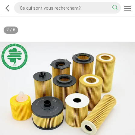
2
/
6