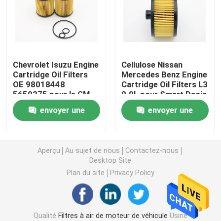
Filtre de carburant pour véhicules à moteur
Filtres à huile de cartouche
Chevrolet Isuzu Engine
Cellulose Nissan
Cartridge Oil Filters
Mercedes Benz Engine
OE 98018448
Cartridge Oil Filters L3
Rotation sur des filtres à huile
5650375 pour le GM
0.9L pour Smart Dacia
Opel Vauxhall
envoyer une
envoyer une
Filtres à gazole
demande
demande
Filtres de transmission automatique
Aperçu
Au sujet de nous
Contactez-nous
Desktop Site
Plan du site
Privacy Policy
Marine Engine Filters
Filtres résistants
Qualité
Filtres à air de moteur de véhicule
Usine