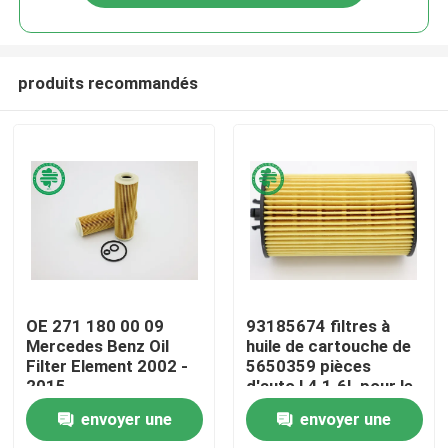
produits recommandés
Maison
OE 271 180 00 09
93185674 filtres à
Mercedes Benz Oil
huile de cartouche de
Filter Element 2002 -
5650359 pièces
Produits
2015
d'auto L4 1.6L pour le
GM Chevrolet Fiat
envoyer une
envoyer une
Opel
Vidéos