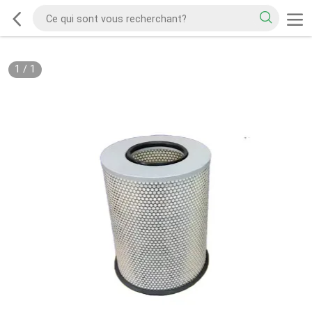
1
/
1