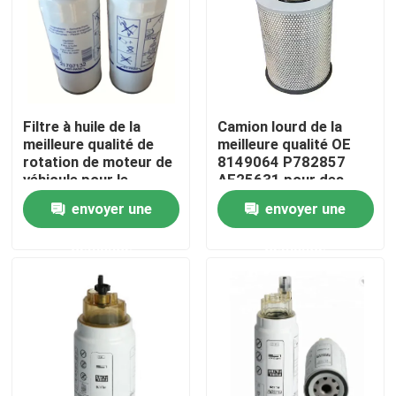
Filtre à huile de la
Camion lourd de la
meilleure qualité de
meilleure qualité OE
rotation de moteur de
8149064 P782857
véhicule pour le
AF25631 pour des
caoutchouc, camions
camions de , autobus
envoyer une
envoyer une
de Sandvik,
description de produit
demande
demande
d'équipement de
Maison
Produits
Vidéos