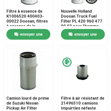
Filtre à essence de
Nouvelle Holland
Au sujet de nous
K1006520 400403-
Doosan Truck Fuel
00022 Doosan, filtres
Filter PL 420 960 477
à essence de la
00 03 pour l'homme
Visite d'usine
meilleure qualité de
Daf Engines
envoyer une
envoyer une
camion lourd
demande
demande
Contrôle de qualité
Contactez-nous
Nouvelles
Filtres à air de moteur de véhicule
Camion lourd de prime
Filtre à air résistant de
de Suzuki Nissan
21496510 camions
Pickup Air Filter
Impuirties néfaste
Filtres à air des véhicules à moteur de cabine