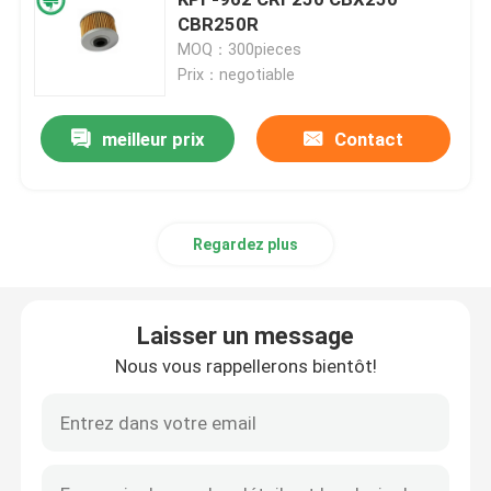
CBR250R
MOQ：300pieces
Filtre de carburant pour véhicules à moteur
Prix：negotiable
Filtres à huile de cartouche
meilleur prix
Contact
Rotation sur des filtres à huile
Regardez plus
Filtres à gazole
Laisser un message
Filtres de transmission automatique
Nous vous rappellerons bientôt!
Marine Engine Filters
Filtres résistants