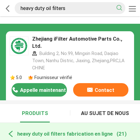
Zhejiang iFilter Automotive Parts Co.,
Ltd.
Building 2, No.99, Mingxin Road, Daqiao
Town, Nanhu Distric, Jiaxing, Zhejiang,PRC,LA
CHINE
5.0
Fournisseur vérifié
Appelle maintenant
Contact
PRODUITS
AU SUJET DE NOUS
heavy duty oil filters fabrication en ligne
(21)