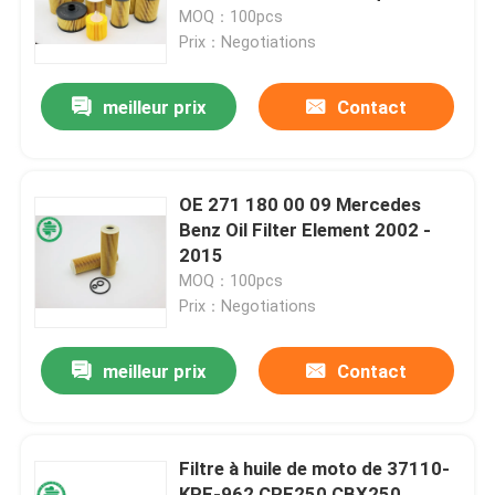
rodé l'OIN de Removation en
MOQ：100pcs
métal
Prix：Negotiations
Au sujet de nous
meilleur prix
Contact
Visite d'usine
Contrôle de qualité
OE 271 180 00 09 Mercedes
Benz Oil Filter Element 2002 -
2015
Contactez-nous
MOQ：100pcs
Prix：Negotiations
Nouvelles
meilleur prix
Contact
Filtres à air de moteur de véhicule
Filtre à huile de moto de 37110-
Filtres à air des véhicules à moteur de cabine
KPF-962 CRF250 CBX250