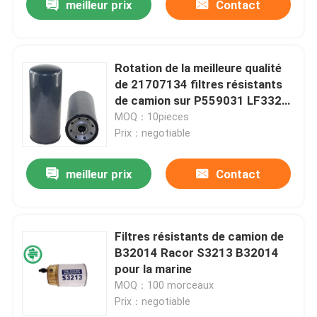
meilleur prix
Contact
Rotation de la meilleure qualité
de 21707134 filtres résistants
de camion sur P559031 LF3321
pour le caoutchouc de
MOQ：10pieces
Prix：negotiable
meilleur prix
Contact
Filtres résistants de camion de
B32014 Racor S3213 B32014
pour la marine
MOQ：100 morceaux
Prix：negotiable