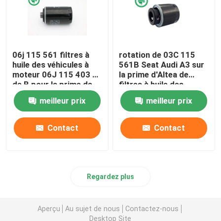
06j 115 561 filtres à
rotation de 03C 115
huile des véhicules à
561B Seat Audi A3 sur
moteur 06J 115 403 C
la prime d'Altea de
de B pour la prime de
filtres à huile des
VW d'AUDI des
véhicules à moteur
meilleur prix
meilleur prix
véhicules à moteur
pour le métal
endommagé
Contact
Contact
Regardez plus
Aperçu
Au sujet de nous
Contactez-nous
Desktop Site