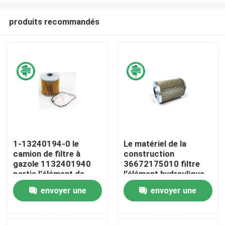
produits recommandés
1-13240194-0 le
Le matériel de la
camion de filtre à
construction
Maison
gazole 1132401940
36672175010 filtre
partie l'élément de
l'élément hydraulique
moteur pour Isuzu
de filtre à huile pour la
envoyer une
envoyer une
Produits
grue
demande
demande
Vidéos