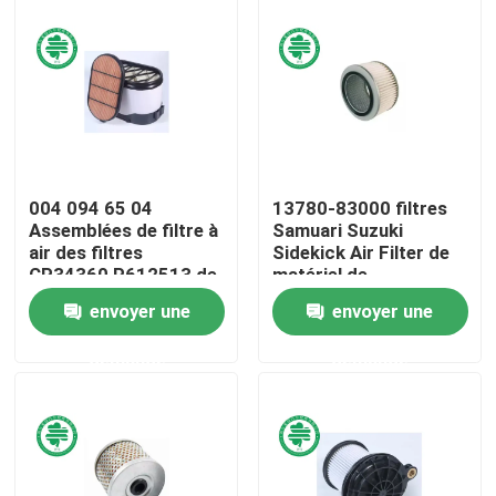
Au sujet de nous
Visite d'usine
Contrôle de qualité
004 094 65 04
13780-83000 filtres
Assemblées de filtre à
Samuari Suzuki
air des filtres
Sidekick Air Filter de
Contactez-nous
CP34360 P612513 de
matériel de
matériel de
construction
envoyer une
envoyer une
construction
Nouvelles
demande
demande
Filtres à air de moteur de véhicule
Filtres à air des véhicules à moteur de cabine