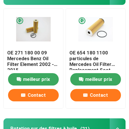
Filtre de carburant pour véhicules à moteur
Filtres à huile de cartouche
Rotation sur des filtres à huile
OE 271 180 00 09
OE 654 180 1100
Mercedes Benz Oil
particules de
Filter Element 2002 -
Mercedes Oil Filter
Filtres à gazole
2015
Replacement Soot
meilleur prix
meilleur prix
Filtres de transmission automatique
Contact
Contact
Marine Engine Filters
Filtres résistants
Rotation sur des filtres à huile
(21)