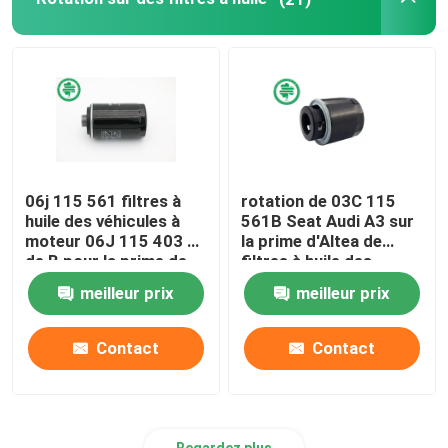
Filtres hydrauliques industriels
Filtres de matériel de construction
Filtres de puissance de générateur
06j 115 561 filtres à
rotation de 03C 115
huile des véhicules à
561B Seat Audi A3 sur
Filtre de tracteur de pelouse
moteur 06J 115 403 C
la prime d'Altea de
de B pour la prime de
filtres à huile des
VW d'AUDI des
véhicules à moteur
meilleur prix
meilleur prix
Filtres de moto
véhicules à moteur
pour le métal
endommagé
Contact
Contact
Regardez plus