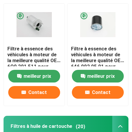
Au sujet de nous
Visite d'usine
Filtre à essence des
Filtre à essence des
Contrôle de qualité
véhicules à moteur de
véhicules à moteur de
la meilleure qualité OE :
la meilleure qualité OE :
6Q0 201 511 pour
646 092 05 01 pour
Audi, VW (00-18),
MERCEDES-BENZ,
Contactez-nous
meilleur prix
meilleur prix
SEAT
SMART
Nouvelles
Contact
Contact
Filtres à air de moteur de véhicule
Filtres à huile de cartouche
(20)
Filtres à air des véhicules à moteur de cabine