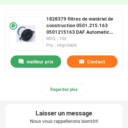
1828379 filtres de matériel de
construction 0501.215.163
0501215163 DAF Automatic
Gearbox Oil Filter
MOQ：100
Prix：negotiable
meilleur prix
Contact
Regardez plus
Laisser un message
Nous vous rappellerons bientôt!