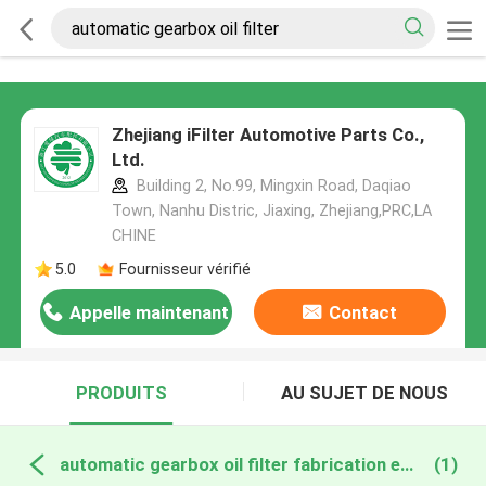
Zhejiang iFilter Automotive Parts Co.,
Ltd.
Building 2, No.99, Mingxin Road, Daqiao
Town, Nanhu Distric, Jiaxing, Zhejiang,PRC,LA
CHINE
5.0
Fournisseur vérifié
Appelle maintenant
Contact
PRODUITS
AU SUJET DE NOUS
automatic gearbox oil filter fabrication en ligne
(1)