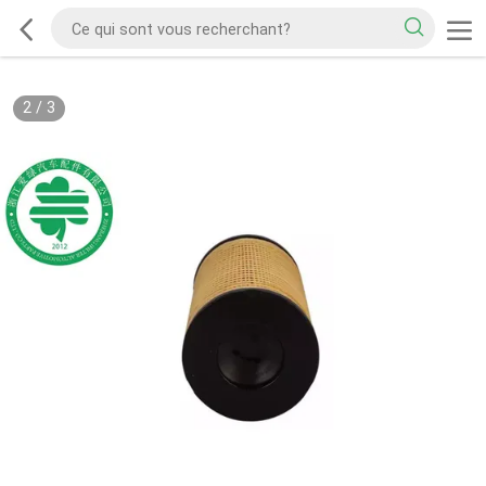
2
/
3