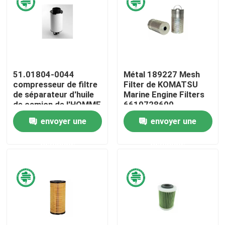
Au sujet de nous
Visite d'usine
51.01804-0044
Métal 189227 Mesh
compresseur de filtre
Filter de KOMATSU
Contrôle de qualité
de séparateur d'huile
Marine Engine Filters
de camion de l'HOMME
6610728600
TGX de Marine Engine
BM94254 FF205
envoyer une
envoyer une
Contactez-nous
Filters 51018046002
252193
demande
demande
Nouvelles
Filtres à air de moteur de véhicule
Filtres à air des véhicules à moteur de cabine