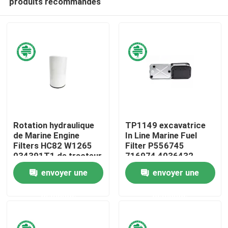
produits recommandés
Rotation hydraulique
TP1149 excavatrice
de Marine Engine
In Line Marine Fuel
Filters HC82 W1265
Filter P556745
034391T1 de tracteur
716974 4036432
Maison
de ferme sur le filtre
95371 LFF1129
envoyer une
envoyer une
95371
Produits
demande
demande
Vidéos