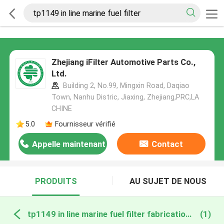
Zhejiang iFilter Automotive Parts Co.,
Ltd.
Building 2, No.99, Mingxin Road, Daqiao
Town, Nanhu Distric, Jiaxing, Zhejiang,PRC,LA
CHINE
5.0
Fournisseur vérifié
Appelle maintenant
Contact
PRODUITS
AU SUJET DE NOUS
tp1149 in line marine fuel filter fabrication en ligne
(1)