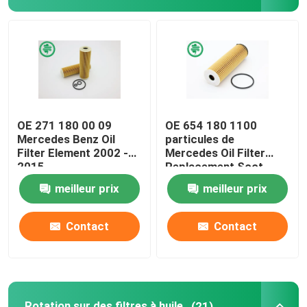
Filtre de carburant pour véhicules à moteur
Filtres à huile de cartouche
Rotation sur des filtres à huile
OE 271 180 00 09
OE 654 180 1100
Mercedes Benz Oil
particules de
Filter Element 2002 -
Mercedes Oil Filter
Filtres à gazole
2015
Replacement Soot
meilleur prix
meilleur prix
Filtres de transmission automatique
Contact
Contact
Marine Engine Filters
Filtres résistants
Rotation sur des filtres à huile
(21)