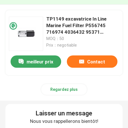
TP1149 excavatrice In Line
Marine Fuel Filter P556745
716974 4036432 95371
LFF1129 95371
MOQ：50
Prix：negotiable
meilleur prix
Contact
Regardez plus
Laisser un message
Nous vous rappellerons bientôt!