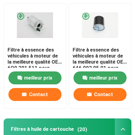
Au sujet de nous
Visite d'usine
Filtre à essence des
Filtre à essence des
Contrôle de qualité
véhicules à moteur de
véhicules à moteur de
la meilleure qualité OE :
la meilleure qualité OE :
6Q0 201 511 pour
646 092 05 01 pour
Audi, VW (00-18),
MERCEDES-BENZ,
Contactez-nous
meilleur prix
meilleur prix
SEAT
SMART
Nouvelles
Contact
Contact
Filtres à air de moteur de véhicule
Filtres à huile de cartouche
(20)
Filtres à air des véhicules à moteur de cabine