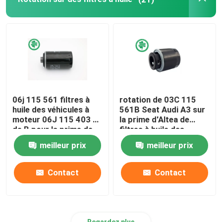
Filtres hydrauliques industriels
Filtres de matériel de construction
Filtres de puissance de générateur
06j 115 561 filtres à
rotation de 03C 115
huile des véhicules à
561B Seat Audi A3 sur
Filtre de tracteur de pelouse
moteur 06J 115 403 C
la prime d'Altea de
de B pour la prime de
filtres à huile des
VW d'AUDI des
véhicules à moteur
meilleur prix
meilleur prix
Filtres de moto
véhicules à moteur
pour le métal
endommagé
Contact
Contact
Regardez plus