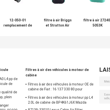
12-050-01
filtre à air Briggs
filtre à air 2724
remplacement de
et Stratton Air
5053K
filtre à huile du
Filter de
LG496894JD d
filtre 12-050-01-S
tondeuse à gazon
tondeuse à gaz
Kohler AM101207
276890 4163205
de Toro de
de tracteur de
792105 4163206
cellulose de filt
pelouse
44H777
de tracteur de l
pelouse 496894
493909
LAI
hicule
Filtres à air des véhicules à moteur de
cabine
A0 L4 pp de
hicule de
Filtres à air des véhicules à moteur OE de
cabine de Fiat : 16 137 330 80 pour
e qualité de
Citroen Peugeot
pp, plein
Filtres à air des véhicules à moteur pp L4
re d'éventail
2.0L de cabine de BP4K61J6X Mazda
Ranger
87139-33010 Lexus Cabin Air Filter