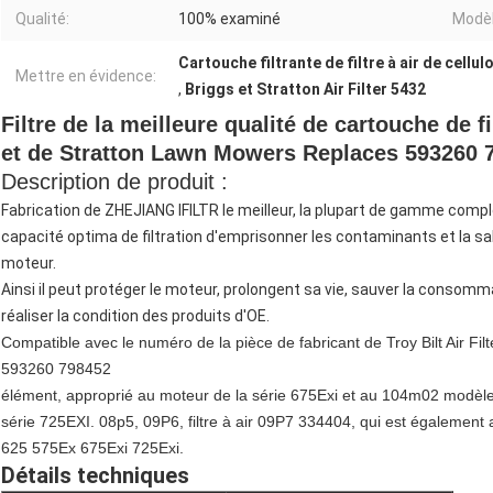
Qualité:
100% examiné
Modèl
Cartouche filtrante de filtre à air de cellul
Mettre en évidence:
,
Briggs et Stratton Air Filter 5432
Filtre de la meilleure qualité de cartouche de 
et de Stratton Lawn Mowers Replaces 593260 
Description de produit :
Fabrication de ZHEJIANG IFILTR le meilleur, la plupart de gamme complèt
capacité optima de filtration d'emprisonner les contaminants et la s
moteur.
Ainsi il peut protéger le moteur, prolongent sa vie, sauver la consom
réaliser la condition des produits d'OE.
Compatible avec le numéro de la pièce de fabricant de Troy Bilt Air Fil
593260 798452
élément, approprié au moteur de la série 675Exi et au 104m02 mod
série 725EXI. 08p5, 09P6, filtre à air 09P7 334404, qui est égaleme
625 575Ex 675Exi 725Exi.
Détails techniques