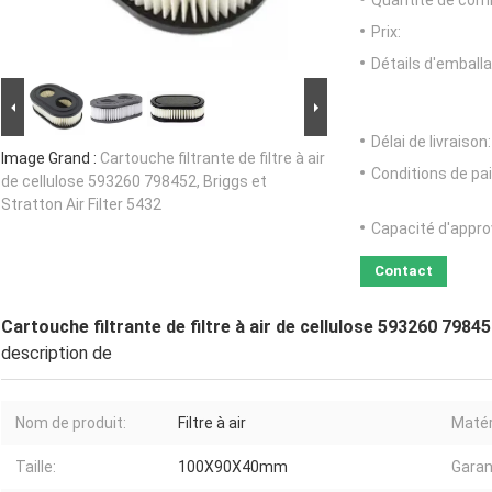
Quantité de com
Prix:
Détails d'emballa
Délai de livraison:
Image Grand :
Cartouche filtrante de filtre à air
Conditions de pa
de cellulose 593260 798452, Briggs et
Stratton Air Filter 5432
Capacité d'appr
Contact
Cartouche filtrante de filtre à air de cellulose 593260 79845
description de
Nom de produit:
Filtre à air
Matér
Taille:
100X90X40mm
Garan