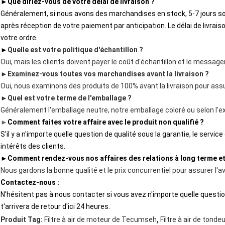
►
Que diriez-vous de votre délai de livraison ?
Généralement, si nous avons des marchandises en stock, 5-7 jours so
après réception de votre paiement par anticipation.
Le délai de livrai
votre ordre.
►
Quelle est votre politique d'échantillon ?
Oui, mais les clients doivent payer le coût d'échantillon et le message
►
Examinez-vous toutes vos marchandises avant la livraison ?
Oui, nous examinons des produits de 100% avant la livraison pour assur
►
Quel est votre terme de l'emballage ?
Généralement l'emballage neutre, notre emballage coloré ou selon l'e
►
Comment faites votre affaire avec le produit non qualifié ?
S'il y a n'importe quelle question de qualité sous la garantie, le servi
intérêts des clients.
►
Comment rendez-vous nos affaires des relations à long terme e
Nous gardons la bonne qualité et le prix concurrentiel pour assurer l'a
Contactez-nous :
N'hésitent pas à nous contacter si vous avez n'importe quelle question, 
t'arrivera de retour d'ici 24 heures.
,
Produit Tag:
Filtre à air de moteur de Tecumseh
Filtre à air de tond