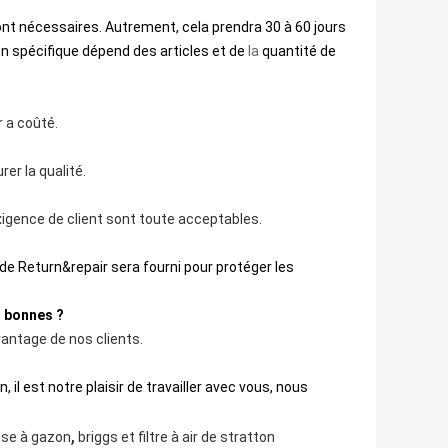
nt nécessaires. Autrement, cela prendra 30 à 60 jours
son spécifique dépend des articles et de
la
quantité de 
r a coûté.
er la qualité.
xigence de client sont toute acceptables.
ce de Return&repair sera fourni pour protéger les
t bonnes ?
vantage de nos clients.
il est notre plaisir de travailler avec vous, nous
,
euse à gazon
briggs et filtre à air de stratton