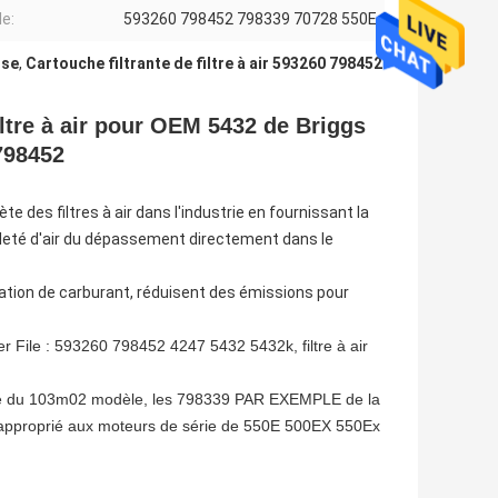
e:
593260 798452 798339 70728 550E
ose
,
Cartouche filtrante de filtre à air 593260 798452
filtre à air pour OEM 5432 de Briggs
798452
e des filtres à air dans l'industrie en fournissant la
aleté d'air du dépassement directement dans le
mation de carburant, réduisent des émissions pour
ter File : 593260 798452 4247 5432 5432k, filtre à air
èle du 103m02 modèle, les 798339 PAR EXEMPLE de la
nt approprié aux moteurs de série de 550E 500EX 550Ex