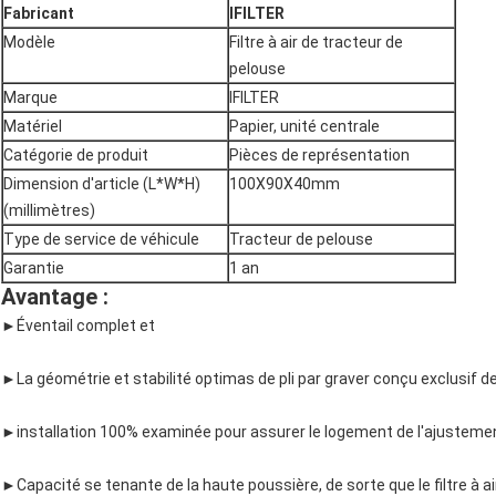
Fabricant
IFILTER
Modèle
Filtre à air de tracteur de
pelouse
Marque
IFILTER
Matériel
Papier, unité centrale
Catégorie de produit
Pièces de représentation
Dimension d'article (L*W*H)
100X90X40mm
(millimètres)
Type de service de véhicule
Tracteur de pelouse
Garantie
1 an
Avantage :
►
Éventail complet et
►La géométrie et stabilité optimas de pli par graver conçu exclusif d
►installation 100% examinée pour assurer le logement de l'ajustement
►Capacité se tenante de la haute poussière, de sorte que le filtre à air