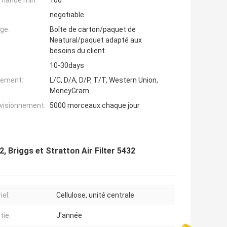
mande min:
100
negotiable
ge:
Boîte de carton/paquet de
Neatural/paquet adapté aux
besoins du client.
10-30days
iement:
L/C, D/A, D/P, T/T, Western Union,
MoneyGram
ovisionnement:
5000 morceaux chaque jour
2, Briggs et Stratton Air Filter 5432
iel:
Cellulose, unité centrale
tie:
J'année