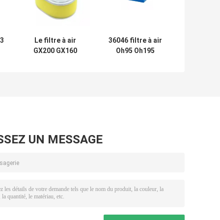
03
Le filtre à air
36046 filtre à air
GX200 GX160
Oh95 Oh195
e
GX140 de
Ohh50 de moteur
on
tracteur de la
du filtre 740061
pelouse 17210-
4hp 5.5hp 6hp
re
ZE1-505 filtrent
Tecumseh de
a
pré l'OEM de filtre
tracteur de
S
à air
pelouse
SSEZ UN MESSAGE