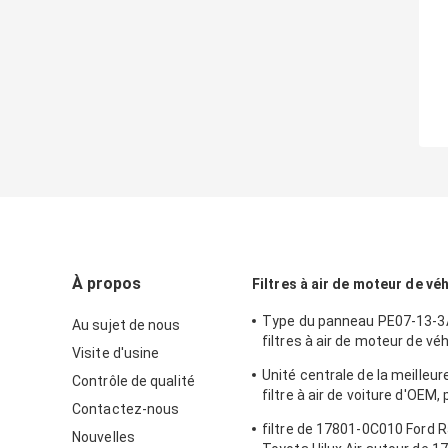
À propos
Filtres à air de moteur de vé
Type du panneau PE07-13-3
Au sujet de nous
filtres à air de moteur de vé
Visite d'usine
Mazda
Unité centrale de la meilleur
Contrôle de qualité
filtre à air de voiture d'OEM, 
Contactez-nous
tissu pour le modèle de voitu
filtre de 17801-0C010 Ford 
Nouvelles