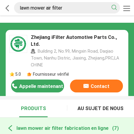
Zhejiang iFilter Automotive Parts Co.,
Ltd.
Building 2, No.99, Mingxin Road, Daqiao
Town, Nanhu Distric, Jiaxing, Zhejiang,PRC,LA
CHINE
5.0
Fournisseur vérifié
Appelle maintenant
Contact
PRODUITS
AU SUJET DE NOUS
lawn mower air filter fabrication en ligne
(7)