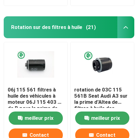
Rotation sur des filtres à huile
(21)
06j 115 561 filtres à
rotation de 03C 115
huile des véhicules à
561B Seat Audi A3 sur
moteur 06J 115 403 C
la prime d'Altea de
de B pour la prime de
filtres à huile des
VW d'AUDI des
véhicules à moteur
meilleur prix
meilleur prix
véhicules à moteur
pour le métal
endommagé
Contact
Contact