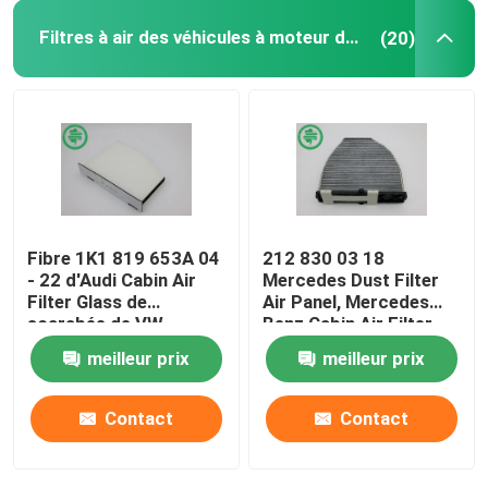
Filtres à air des véhicules à moteur de cabine
(20)
Filtres hydrauliques industriels
Filtres de matériel de construction
Filtres de puissance de générateur
Fibre 1K1 819 653A 04
212 830 03 18
Filtre de tracteur de pelouse
- 22 d'Audi Cabin Air
Mercedes Dust Filter
Filter Glass de
Air Panel, Mercedes
scarabée de VW
Benz Cabin Air Filter
Filtres de moto
meilleur prix
meilleur prix
Contact
Contact