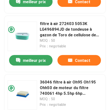
meilleur prix
Contact
filtre à air 272403 5053K
LG496894JD de tondeuse à
gazon de Toro de cellulose de
filtre de tracteur de la pelouse
MOQ：50
496894S 493909
Prix：negotiable
meilleur prix
Contact
36046 filtre à air Oh95 Oh195
Ohh50 de moteur du filtre
740061 4hp 5.5hp 6hp
Tecumseh de tracteur de
MOQ：50
pelouse
Prix：negotiable