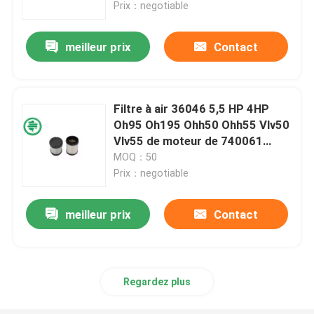
Prix：negotiable
meilleur prix
Contact
Filtre à air 36046 5,5 HP 4HP
Oh95 Oh195 Ohh50 Ohh55 Vlv50
Vlv55 de moteur de 740061
Tecumseh
MOQ：50
Prix：negotiable
meilleur prix
Contact
Maison
Produits
Regardez plus
Vidéos