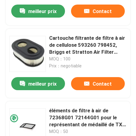
meilleur prix
Contact
Cartouche filtrante de filtre à air
de cellulose 593260 798452,
Briggs et Stratton Air Filter
5432
MOQ：100
Prix：negotiable
meilleur prix
Contact
éléments de filtre à air de
72368G01 72144G01 pour le
représentant de médaillé de TXT
de chariot de golf de 4 cycles
MOQ：50