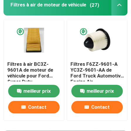
Filtres à air de moteur de véhicule
(27)
Filtre de carburant pour véhicules à moteur
Filtres à huile de cartouche
Rotation sur des filtres à huile
Filtres à air BC3Z-
Filtres F6ZZ-9601-A
9601A de moteur de
YC3Z-9601-AA de
Filtres à gazole
véhicule pour Ford
Ford Truck Automotive
Super Duty
Engine Air
Filtres de transmission automatique
meilleur prix
meilleur prix
Contact
Contact
Marine Engine Filters
Filtres résistants