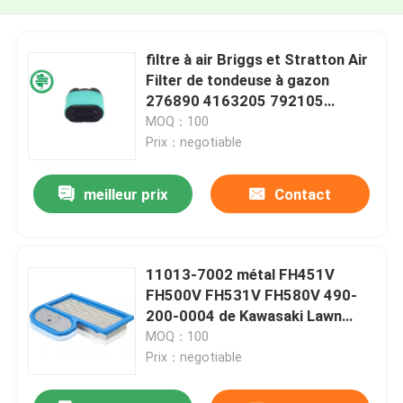
filtre à air Briggs et Stratton Air
Filter de tondeuse à gazon
276890 4163205 792105
4163206 44H777
MOQ：100
Prix：negotiable
meilleur prix
Contact
11013-7002 métal FH451V
FH500V FH531V FH580V 490-
200-0004 de Kawasaki Lawn
Mower Air Filter
MOQ：100
Prix：negotiable