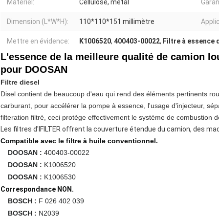
Matériel:
Cellulose, métal
Garan
Dimension (L*W*H):
110*110*151 millimètre
Appli
Mettre en évidence:
K1006520
,
400403-00022
,
Filtre à essence
L'essence de la meilleure qualité de camion lou
pour DOOSAN
Filtre diesel
Disel contient de beaucoup d'eau qui rend des éléments pertinents rouill
carburant, pour accélérer la pompe à essence, l'usage d'injecteur, sépa
filteration filtré, ceci protège effectivement le système de combustion 
Les filtres d'IFILTER offrent la couverture étendue du camion, des m
Compatible avec le filtre à huile conventionnel.
DOOSAN :
400403-00022
DOOSAN :
K1006520
DOOSAN :
K1006530
Correspondance NON.
BOSCH :
F 026 402 039
BOSCH :
N2039