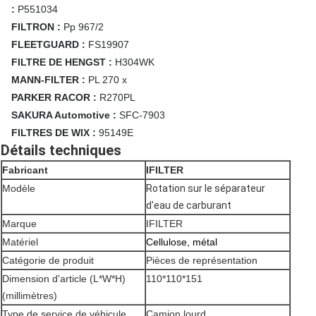
:
P551034
FILTRON :
Pp 967/2
FLEETGUARD :
FS19907
FILTRE DE HENGST :
H304WK
MANN-FILTER :
PL 270 x
PARKER RACOR :
R270PL
SAKURA Automotive :
SFC-7903
FILTRES DE WIX :
95149E
Détails techniques
Fabricant
IFILTER
Modèle
Rotation sur le séparateur
d'eau de carburant
Marque
IFILTER
Matériel
Cellulose, métal
Catégorie de produit
Pièces de représentation
Dimension d'article (L*W*H)
110*110*151
(millimètres)
Type de service de véhicule
Camion lourd