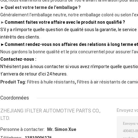
Oui, nous examinons des produits de 100% avant la livraison pour assur
►
Quel est votre terme de l'emballage ?
Généralement l'emballage neutre, notre emballage coloré ou selon l'e
►
Comment faites votre affaire avec le produit non qualifié ?
S'il y a n'importe quelle question de qualité sous la garantie, le servi
intérêts des clients.
►
Comment rendez-vous nos affaires des relations à long terme e
Nous gardons la bonne qualité et le prix concurrentiel pour assurer l'a
Contactez-nous :
N'hésitent pas à nous contacter si vous avez n'importe quelle question, 
t'arrivera de retour d'ici 24 heures.
,
Produit Tag:
Filtres à huile résistants
Filtres à air résistants de cam
Coordonnées
ZHEJIANG IFILTER AUTOMOTIVE PARTS CO.,
Envoyez v
LTD.
Personne à contacter:
Mr. Simon Xue