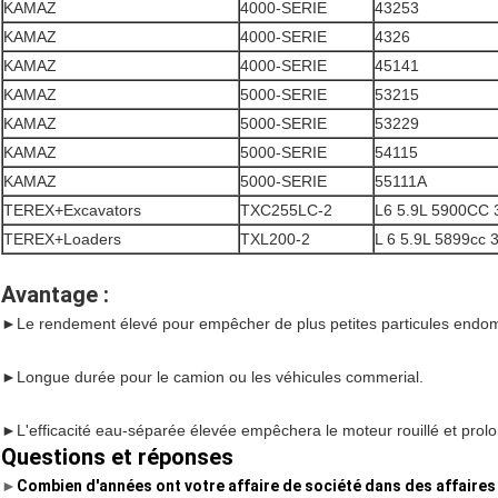
KAMAZ
4000-SERIE
43253
KAMAZ
4000-SERIE
4326
KAMAZ
4000-SERIE
45141
KAMAZ
5000-SERIE
53215
KAMAZ
5000-SERIE
53229
KAMAZ
5000-SERIE
54115
KAMAZ
5000-SERIE
55111A
TEREX+Excavators
TXC255LC-2
L6 5.9L 5900CC 
TEREX+Loaders
TXL200-2
L 6 5.9L 5899cc 
Avantage :
►
Le rendement élevé pour empêcher de plus petites particules endo
►Longue durée pour le camion ou les véhicules commerial.
►L'efficacité eau-séparée élevée empêchera le moteur rouillé et prolo
Questions et réponses
►
Combien d'années ont votre affaire de société dans des affaires 