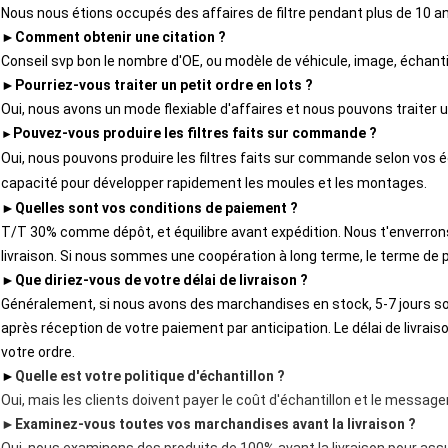
Nous nous étions occupés des affaires de filtre pendant plus de 10 a
►
Comment obtenir une citation ?
Conseil svp bon le nombre d'OE, ou modèle de véhicule, image, échantil
►
Pourriez-vous traiter un petit ordre en lots ?
Oui, nous avons un mode flexiable d'affaires et nous pouvons traiter un
Pouvez-vous produire les filtres faits sur commande ?
►
Oui, nous pouvons produire les filtres faits sur commande selon vos 
capacité pour développer rapidement les moules
et les montages.
►
Quelles sont vos conditions de paiement ?
T/T 30% comme dépôt, et équilibre avant expédition. Nous t'enverrons
livraison. Si nous sommes
 une coopération à long terme, le terme de
►
Que diriez-vous de votre délai de livraison ?
Généralement, si nous avons des marchandises en stock, 5-7 jours so
après réception de votre paiement par anticipation.
Le délai de livrai
votre ordre.
►
Quelle est votre politique d'échantillon ?
Oui, mais les clients doivent payer le coût d'échantillon et le message
►
Examinez-vous toutes vos marchandises avant la livraison ?