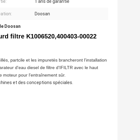
tie:
1 ans de garantie
cation:
Doosan
 de Doosan
rd filtre
K1006520,400403-00022
és, partcile et les impuretés brancheront l'installation
rateur d'eau diesel de filtre d'IFILTR avec le haut
de moteur pour l'entraînement sûr.
achines et des conceptions spéciales.