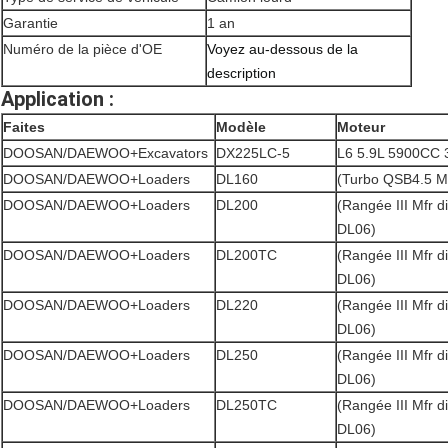
Garantie
1 an
Numéro de la pièce d'OE
Voyez au-dessous de la
description
Application :
Faites
Modèle
Moteur
DOOSAN/DAEWOO+Excavators
DX225LC-5
L6 5.9L 5900CC 
DOOSAN/DAEWOO+Loaders
DL160
(Turbo QSB4.5 M
DOOSAN/DAEWOO+Loaders
DL200
(Rangée III Mfr 
DL06)
DOOSAN/DAEWOO+Loaders
DL200TC
(Rangée III Mfr 
DL06)
DOOSAN/DAEWOO+Loaders
DL220
(Rangée III Mfr 
DL06)
DOOSAN/DAEWOO+Loaders
DL250
(Rangée III Mfr 
DL06)
DOOSAN/DAEWOO+Loaders
DL250TC
(Rangée III Mfr 
DL06)