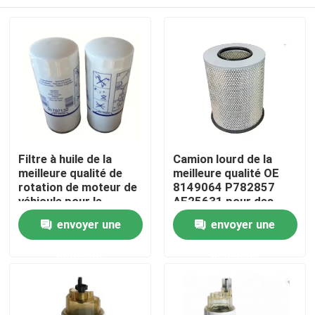
Filtre à huile de la
Camion lourd de la
meilleure qualité de
meilleure qualité OE
rotation de moteur de
8149064 P782857
véhicule pour le
AF25631 pour des
caoutchouc, camions
camions de , autobus
Maison
envoyer une
envoyer une
de Sandvik,
description de produit
demande
demande
d'équipement de
Produits
Vidéos