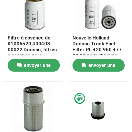
Au sujet de nous
Visite d'usine
Filtre à essence de
Nouvelle Holland
K1006520 400403-
Doosan Truck Fuel
00022 Doosan, filtres
Filter PL 420 960 477
Contrôle de qualité
à essence de la
00 03 pour l'homme
meilleure qualité de
Daf Engines
envoyer une
envoyer une
camion lourd
Contactez-nous
demande
demande
Nouvelles
Filtres à air de moteur de véhicule
Filtres à air des véhicules à moteur de cabine