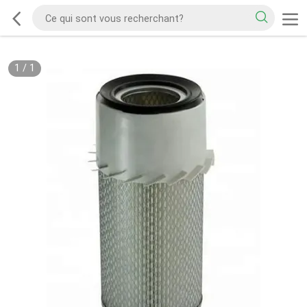
1
/
1