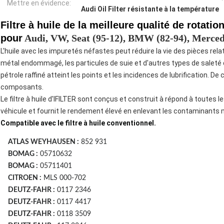
Mettre en évidence:
Audi Oil Filter résistante à la température
Filtre à huile de la meilleure qualité de rotat
pour
Audi, VW, Seat (95-12), BMW (82-94), Merced
L'huile avec les impuretés néfastes peut réduire la vie des pièces relativ
métal endommagé, les particules de suie et d'autres types de saleté d
pétrole raffiné atteint les points et les incidences de lubrification. De 
composants.
Le filtre à huile d'IFILTER sont conçus et construit à répond à toutes
véhicule et fournit le rendement élevé en enlevant les contaminants 
Compatible avec le filtre à huile conventionnel.
ATLAS WEYHAUSEN :
852 931
BOMAG :
05710632
BOMAG :
05711401
CITROEN :
MLS 000-702
DEUTZ-FAHR :
0117 2346
DEUTZ-FAHR :
0117 4417
DEUTZ-FAHR :
0118 3509