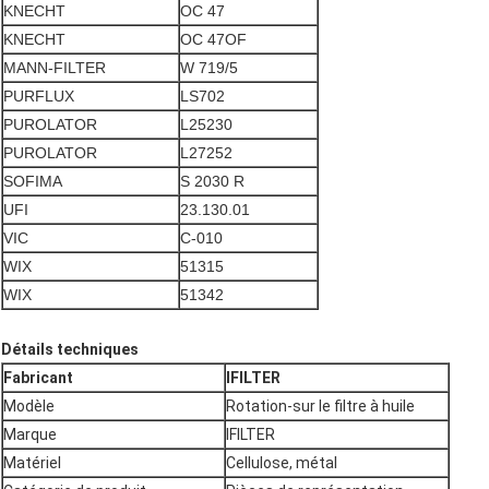
KNECHT
OC 47
KNECHT
OC 47OF
MANN-FILTER
W 719/5
PURFLUX
LS702
PUROLATOR
L25230
PUROLATOR
L27252
SOFIMA
S 2030 R
UFI
23.130.01
VIC
C-010
WIX
51315
WIX
51342
Détails techniques
Fabricant
IFILTER
Modèle
Rotation-sur le filtre à huile
Marque
IFILTER
Matériel
Cellulose, métal