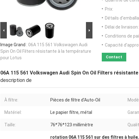
Quantité de com
Prix:
Détails d'emballa
Délai de livraison:
Conditions de pa
Image Grand :
06A 115 561 Volkswagen Audi
Capacité d'appr
Spin On Oil Filters résistante à la température
Contact
pour Lotus
06A 115 561 Volkswagen Audi Spin On Oil Filters résistante
description de
À filtre:
Pièces de filtre d'Auto-Oil
Modèl
Matériel:
Le papier filtre, métal
Garan
Taille:
76*76*123 millimètre
Qualit
rotation 06A 115 561 sur des filtres à huile