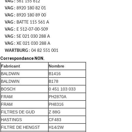
VAG :
561 155 612
VAG :
8920 180 82 01
VAG :
8920 180 89 00
VAG :
BATTE 115 561 A
VAG :
E 512-07-00-509
VAG :
SE 021 030 288 A
VAG :
XE 021 030 288 A
WARTBURG :
04 82 551 001
Correspondance NON.
Fabricant
Nombre
BALDWIN
B1416
BALDWIN
B178
BOSCH
0 451 103 033
FRAM
PH2870A
FRAM
PH8316
FILTRES DE GUD
Z 88G
HASTINGS
CF483
FILTRE DE HENGST
H14/2W