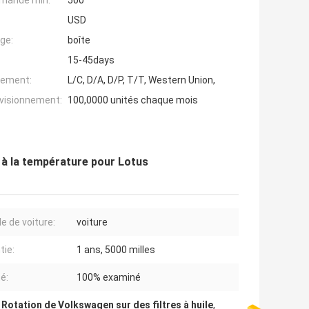
mande min:
500
USD
ge:
boîte
15-45days
iement:
L/C, D/A, D/P, T/T, Western Union,
ovisionnement:
100,0000 unités chaque mois
 à la température pour Lotus
e de voiture:
voiture
tie:
1 ans, 5000 milles
é:
100% examiné
,
Rotation de Volkswagen sur des filtres à huile
,