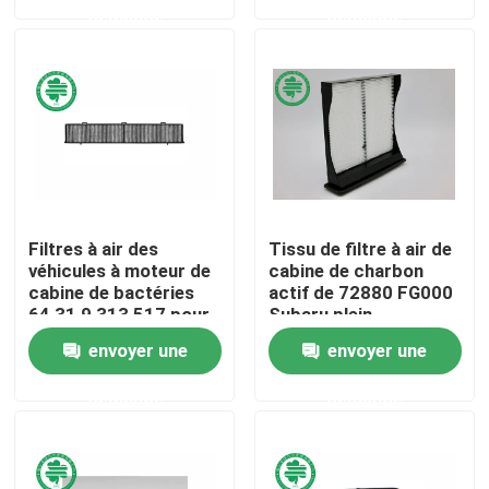
demande
demande
Au sujet de nous
Visite d'usine
Contrôle de qualité
Filtres à air des
Tissu de filtre à air de
Contactez-nous
véhicules à moteur de
cabine de charbon
cabine de bactéries
actif de 72880 FG000
64 31 9 313 517 pour
Subaru plein
BMW 2006 - 2016
Nouvelles
envoyer une
envoyer une
demande
demande
Filtres à air de moteur de véhicule
Filtres à air des véhicules à moteur de cabine