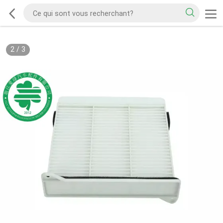
2
/
3