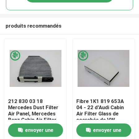
produits recommandés
Maison
212 830 03 18
Fibre 1K1 819 653A
Mercedes Dust Filter
04 - 22 d'Audi Cabin
Air Panel, Mercedes
Air Filter Glass de
Produits
Benz Cabin Air Filter
scarabée de VW
envoyer une
envoyer une
Vidéos