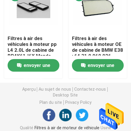
Filtre de carburant pour véhicules à moteur
Filtres à huile de cartouche
Filtres à air des
Filtres à air des
véhicules à moteur pp
véhicules à moteur OE
L4 2.0L de cabine de
de cabine de BMW E38
Rotation sur des filtres à huile
BP4K61J6X Mazda
: 64 31 9 069 926
envoyer une
envoyer une
Filtres à gazole
demande
demande
Filtres de transmission automatique
Aperçu
Au sujet de nous
Contactez-nous
Desktop Site
Plan du site
Privacy Policy
Marine Engine Filters
Filtres résistants
Qualité
Filtres à air de moteur de véhicule
Usine