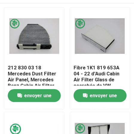
212 830 03 18
Fibre 1K1 819 653A
Mercedes Dust Filter
04 - 22 d'Audi Cabin
Air Panel, Mercedes
Air Filter Glass de
Benz Cabin Air Filter
scarabée de VW
Maison
envoyer une
envoyer une
demande
demande
Produits
Vidéos