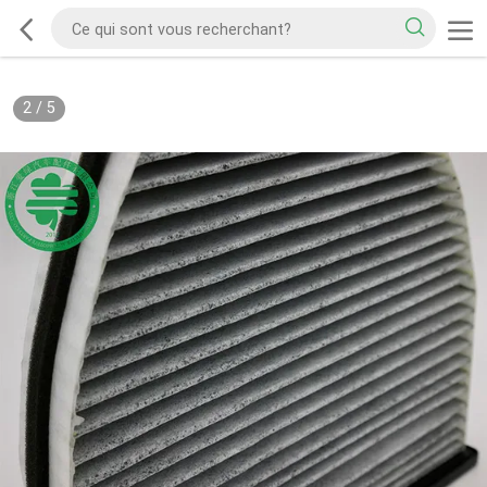
2
/
5