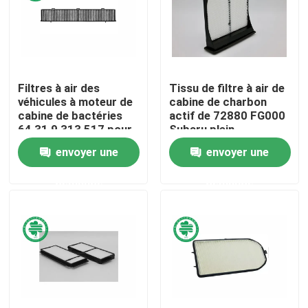
Au sujet de nous
Visite d'usine
Filtres à air des
Tissu de filtre à air de
véhicules à moteur de
cabine de charbon
cabine de bactéries
actif de 72880 FG000
Contrôle de qualité
64 31 9 313 517 pour
Subaru plein
BMW 2006 - 2016
envoyer une
envoyer une
Contactez-nous
demande
demande
Nouvelles
Filtres à air de moteur de véhicule
Filtres à air des véhicules à moteur de cabine