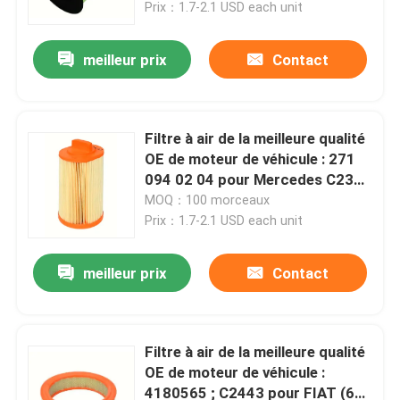
produit
Prix：1.7-2.1 USD each unit
meilleur prix
Contact
Filtre à air de la meilleure qualité
OE de moteur de véhicule : 271
094 02 04 pour Mercedes C230
(03-05) Description de produit
MOQ：100 morceaux
Prix：1.7-2.1 USD each unit
meilleur prix
Contact
Maison
Produits
Filtre à air de la meilleure qualité
OE de moteur de véhicule :
4180565 ; C2443 pour FIAT (69-
Vidéos