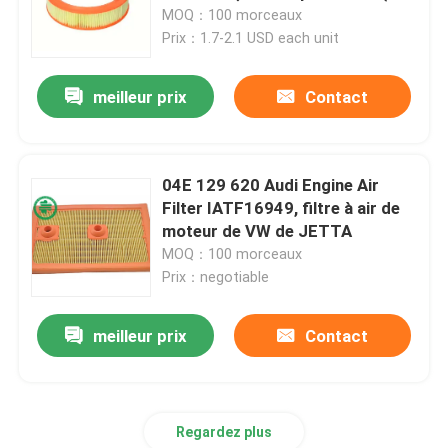
79), FORD, LANCIN
MOQ：100 morceaux
Prix：1.7-2.1 USD each unit
Au sujet de nous
meilleur prix
Contact
Visite d'usine
Contrôle de qualité
04E 129 620 Audi Engine Air
Filter IATF16949, filtre à air de
moteur de VW de JETTA
Contactez-nous
MOQ：100 morceaux
Prix：negotiable
Nouvelles
meilleur prix
Contact
Filtres à air de moteur de véhicule
Regardez plus
Filtres à air des véhicules à moteur de cabine