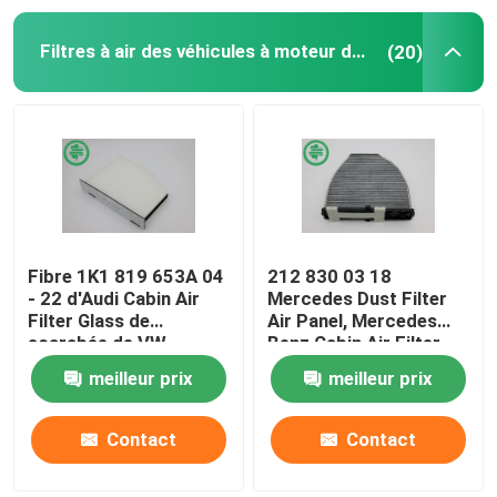
Filtres à air des véhicules à moteur de cabine
(20)
Filtres hydrauliques industriels
Filtres de matériel de construction
Filtres de puissance de générateur
Filtre de tracteur de pelouse
Fibre 1K1 819 653A 04
212 830 03 18
- 22 d'Audi Cabin Air
Mercedes Dust Filter
Filter Glass de
Air Panel, Mercedes
Filtres de moto
scarabée de VW
Benz Cabin Air Filter
meilleur prix
meilleur prix
Contact
Contact