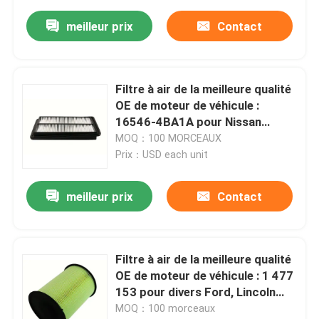
meilleur prix
Contact
Filtre à air de la meilleure qualité
OE de moteur de véhicule :
16546-4BA1A pour Nissan
Rogue, Qashqai (14-19)
MOQ：100 MORCEAUX
Description de produit
Prix：USD each unit
meilleur prix
Contact
Filtre à air de la meilleure qualité
OE de moteur de véhicule : 1 477
153 pour divers Ford, Lincoln
MKC (07-22) Description de
MOQ：100 morceaux