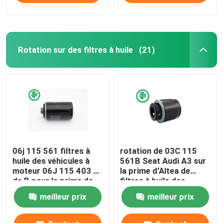
Rotation sur des filtres à huile
(21)
06j 115 561 filtres à
rotation de 03C 115
huile des véhicules à
561B Seat Audi A3 sur
moteur 06J 115 403 C
la prime d'Altea de
de B pour la prime de
filtres à huile des
VW d'AUDI des
véhicules à moteur
meilleur prix
meilleur prix
véhicules à moteur
pour le métal
endommagé