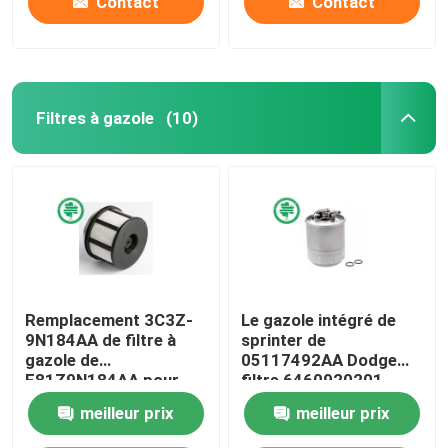
Contact
Contact
Filtres à gazole
(10)
Remplacement 3C3Z-
Le gazole intégré de
9N184AA de filtre à
sprinter de
gazole de
05117492AA Dodge
F81Z9N184AA pour
filtre 6460920201
Ford Trks Diesel
Mercedes Diesel
meilleur prix
meilleur prix
Particulate Filter