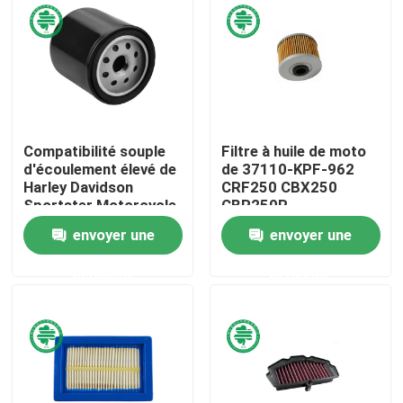
Au sujet de nous
Visite d'usine
Compatibilité souple
Filtre à huile de moto
Contrôle de qualité
d'écoulement élevé de
de 37110-KPF-962
Harley Davidson
CRF250 CBX250
Sportster Motorcycle
CBR250R
Contactez-nous
Oil Filter
envoyer une
envoyer une
demande
demande
Nouvelles
Filtres à air de moteur de véhicule
Filtres à air des véhicules à moteur de cabine