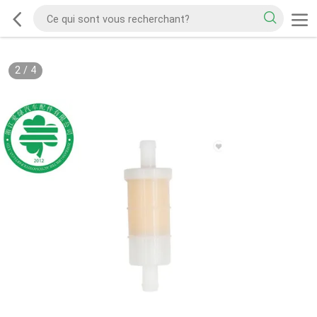
2
/
4