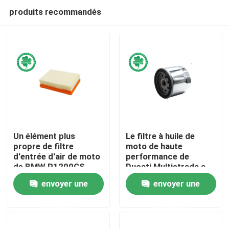
produits recommandés
Un élément plus
Le filtre à huile de
propre de filtre
moto de haute
d'entrée d'air de moto
performance de
Maison
de BMW R1200GS
Ducati Multistrada a
R1250GS pour
rodé le métal pour
envoyer une
envoyer une
l'aventure 90 ans de
Harley Davidson
Produits
spéciale
demande
demande
Vidéos