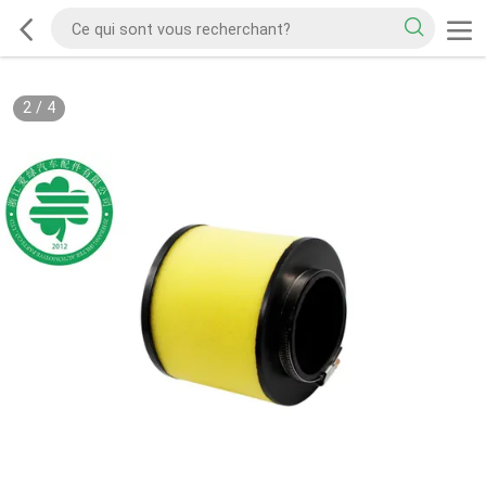
2
/
4