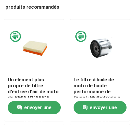
produits recommandés
Un élément plus
Le filtre à huile de
propre de filtre
moto de haute
d'entrée d'air de moto
performance de
Maison
de BMW R1200GS
Ducati Multistrada a
R1250GS pour
rodé le métal pour
envoyer une
envoyer une
l'aventure 90 ans de
Harley Davidson
Produits
spéciale
demande
demande
Vidéos