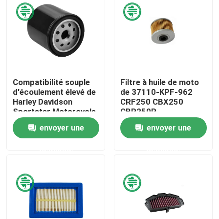
Au sujet de nous
Visite d'usine
Compatibilité souple
Filtre à huile de moto
Contrôle de qualité
d'écoulement élevé de
de 37110-KPF-962
Harley Davidson
CRF250 CBX250
Sportster Motorcycle
CBR250R
Contactez-nous
Oil Filter
envoyer une
envoyer une
demande
demande
Nouvelles
Filtres à air de moteur de véhicule
Filtres à air des véhicules à moteur de cabine