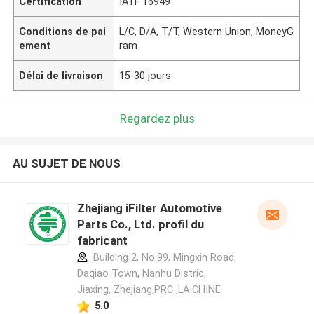
Certification
IATF 16949
Conditions de pai
L/C, D/A, T/T, Western Union, MoneyG
ement
ram
Délai de livraison
15-30 jours
Regardez plus
AU SUJET DE NOUS
Zhejiang iFilter Automotive
Parts Co., Ltd. profil du
fabricant
Building 2, No.99, Mingxin Road,
Daqiao Town, Nanhu Distric,
Jiaxing, Zhejiang,PRC ,LA CHINE
5.0