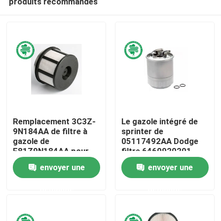
produits recommandés
Remplacement 3C3Z-
Le gazole intégré de
9N184AA de filtre à
sprinter de
gazole de
05117492AA Dodge
F81Z9N184AA pour
filtre 6460920201
Maison
Ford Trks Diesel
Mercedes Diesel
envoyer une
envoyer une
Particulate Filter
Produits
demande
demande
Vidéos