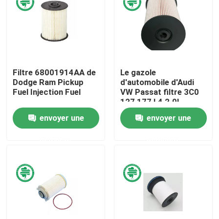
Au sujet de nous
Visite d'usine
Filtre 68001914AA de
Le gazole
Dodge Ram Pickup
d'automobile d'Audi
Contrôle de qualité
Fuel Injection Fuel
VW Passat filtre 3C0
127 177 L4 2.0L
envoyer une
envoyer une
Contactez-nous
demande
demande
Nouvelles
Filtres à air de moteur de véhicule
Filtres à air des véhicules à moteur de cabine