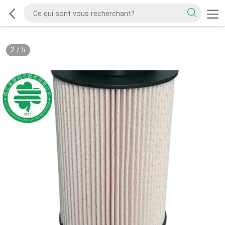
2
/
5