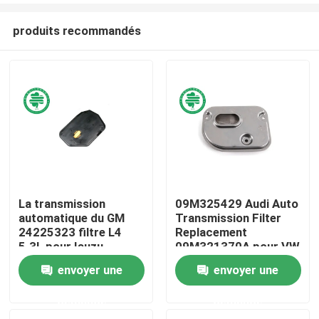
produits recommandés
La transmission
09M325429 Audi Auto
automatique du GM
Transmission Filter
Maison
24225323 filtre L4
Replacement
5.3L pour Isuzu
09M321370A pour VW
Hummer
envoyer une
envoyer une
Produits
demande
demande
Vidéos