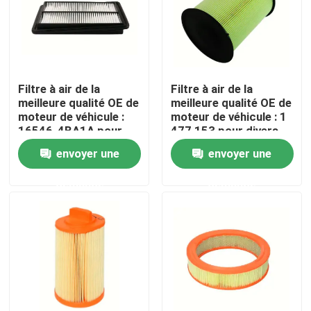
Au sujet de nous
Visite d'usine
Filtre à air de la
Filtre à air de la
meilleure qualité OE de
meilleure qualité OE de
moteur de véhicule :
moteur de véhicule : 1
Contrôle de qualité
16546-4BA1A pour
477 153 pour divers
Nissan Rogue, Qashqai
Ford, Lincoln MKC
envoyer une
envoyer une
(14-19) Description
(07-22) Description
Contactez-nous
de produit
de produit
demande
demande
Nouvelles
Filtres à air de moteur de véhicule
Filtres à air des véhicules à moteur de cabine