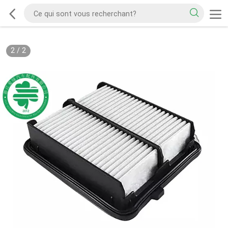
2
/
2