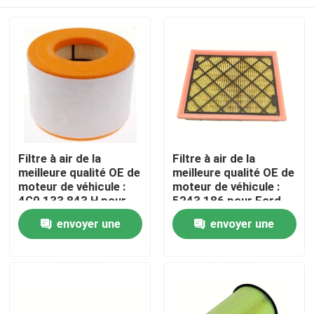
Filtre à air de la
Filtre à air de la
meilleure qualité OE de
meilleure qualité OE de
moteur de véhicule :
moteur de véhicule :
4G0 133 843 H pour
5243 186 pour Ford
Audi A6 avec 2.0L
Edge, fusion, Lincoln
Maison
envoyer une
envoyer une
Turbo (12-19)
MKZ
demande
demande
Produits
Vidéos