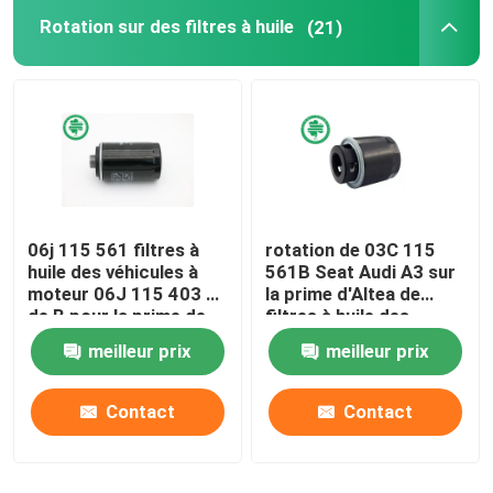
Rotation sur des filtres à huile
(21)
Filtres hydrauliques industriels
Filtres de matériel de construction
Filtres de puissance de générateur
06j 115 561 filtres à
rotation de 03C 115
Filtre de tracteur de pelouse
huile des véhicules à
561B Seat Audi A3 sur
moteur 06J 115 403 C
la prime d'Altea de
de B pour la prime de
filtres à huile des
Filtres de moto
VW d'AUDI des
véhicules à moteur
meilleur prix
meilleur prix
véhicules à moteur
pour le métal
endommagé
Contact
Contact