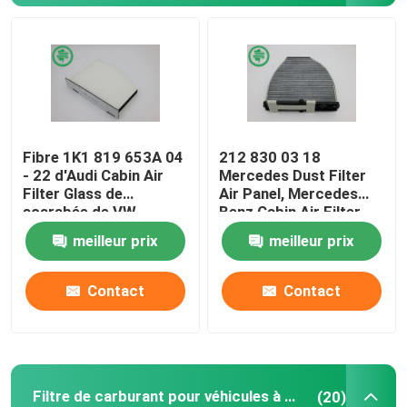
Fibre 1K1 819 653A 04
212 830 03 18
- 22 d'Audi Cabin Air
Mercedes Dust Filter
Filter Glass de
Air Panel, Mercedes
scarabée de VW
Benz Cabin Air Filter
meilleur prix
meilleur prix
Maison
Contact
Contact
Produits
Filtre de carburant pour véhicules à moteur
(20)
Vidéos