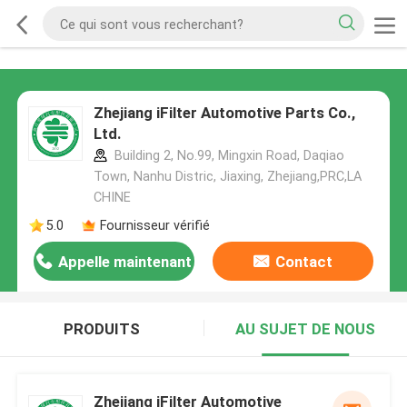
Zhejiang iFilter Automotive Parts Co.,
Ltd.
Building 2, No.99, Mingxin Road, Daqiao
Town, Nanhu Distric, Jiaxing, Zhejiang,PRC,LA
CHINE
5.0
Fournisseur vérifié
Appelle maintenant
Contact
PRODUITS
AU SUJET DE NOUS
Zhejiang iFilter Automotive