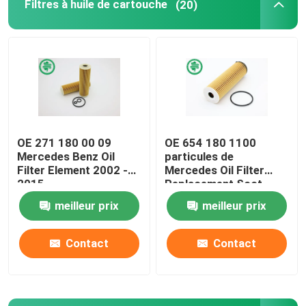
Filtres à huile de cartouche
(20)
Filtre de carburant pour véhicules à moteur
Filtres à huile de cartouche
Rotation sur des filtres à huile
OE 271 180 00 09
OE 654 180 1100
Mercedes Benz Oil
particules de
Filtres à gazole
Filter Element 2002 -
Mercedes Oil Filter
2015
Replacement Soot
meilleur prix
meilleur prix
Filtres de transmission automatique
Contact
Contact
Marine Engine Filters
Filtres résistants