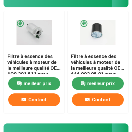
Au sujet de nous
Visite d'usine
Contrôle de qualité
Filtre à essence des
Filtre à essence des
véhicules à moteur de
véhicules à moteur de
la meilleure qualité OE :
la meilleure qualité OE :
Contactez-nous
6Q0 201 511 pour
646 092 05 01 pour
Audi, VW (00-18),
MERCEDES-BENZ,
meilleur prix
meilleur prix
SEAT
SMART
Nouvelles
Contact
Contact
Filtres à air de moteur de véhicule
Filtres à air des véhicules à moteur de cabine