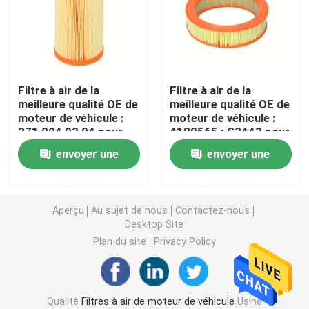
Filtre de carburant pour véhicules à moteur
Filtres à huile de cartouche
Filtre à air de la
Filtre à air de la
meilleure qualité OE de
meilleure qualité OE de
moteur de véhicule :
moteur de véhicule :
Rotation sur des filtres à huile
271 094 02 04 pour
4180565 ; C2443 pour
Mercedes C230 (03-
FIAT (69-79), FORD,
envoyer une
envoyer une
05) Description de
LANCIN
Filtres à gazole
produit
demande
demande
Filtres de transmission automatique
Aperçu
Au sujet de nous
Contactez-nous
Desktop Site
Plan du site
Privacy Policy
Marine Engine Filters
Filtres résistants
Qualité
Filtres à air de moteur de véhicule
Usine