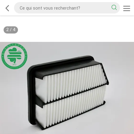
2
/
4