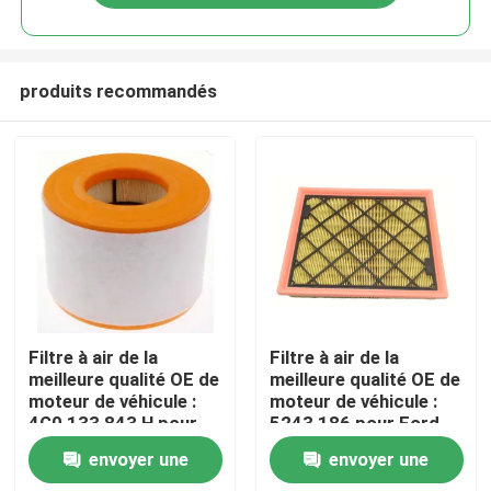
produits recommandés
Maison
Filtre à air de la
Filtre à air de la
meilleure qualité OE de
meilleure qualité OE de
moteur de véhicule :
moteur de véhicule :
Produits
4G0 133 843 H pour
5243 186 pour Ford
Audi A6 avec 2.0L
Edge, fusion, Lincoln
envoyer une
envoyer une
Turbo (12-19)
MKZ
Vidéos