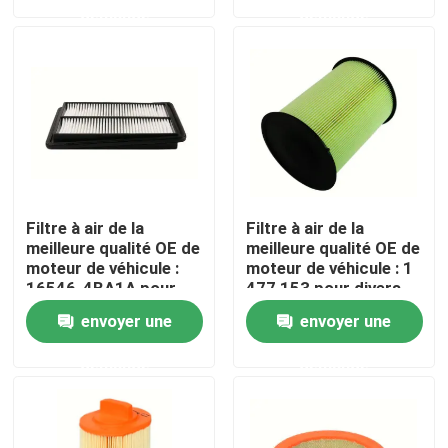
demande
demande
Au sujet de nous
Visite d'usine
Contrôle de qualité
Filtre à air de la
Filtre à air de la
Contactez-nous
meilleure qualité OE de
meilleure qualité OE de
moteur de véhicule :
moteur de véhicule : 1
16546-4BA1A pour
477 153 pour divers
Nissan Rogue, Qashqai
Ford, Lincoln MKC
Nouvelles
envoyer une
envoyer une
(14-19) Description
(07-22) Description
de produit
de produit
demande
demande
Filtres à air de moteur de véhicule
Filtres à air des véhicules à moteur de cabine